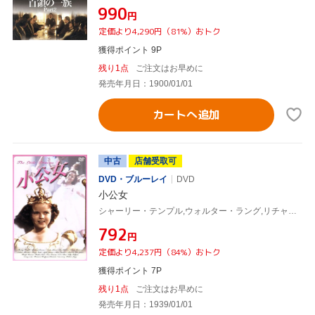
¥990
円
定価より4,290円（81%）おトク
獲得ポイント 9P
残り1点
ご注文はお早めに
発売年月日：1900/01/01
カートへ追加
中古
店舗受取可
DVD・ブルーレイ
DVD
小公女
シャーリー・テンプル,ウォルター・ラング,リチャード・グリーン
¥792
円
定価より4,237円（84%）おトク
獲得ポイント 7P
残り1点
ご注文はお早めに
発売年月日：1939/01/01