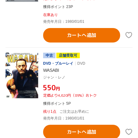
獲得ポイント 23P
在庫あり
発売年月日：1980/01/01
カートへ追加
中古
店舗受取可
DVD・ブルーレイ
DVD
WASABI
ジャン・レノ
¥550
円
定価より4,620円（89%）おトク
獲得ポイント 5P
残り1点
ご注文はお早めに
発売年月日：1980/01/01
カートへ追加