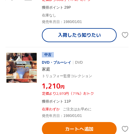
獲得ポイント 29P
在庫なし
発売年月日：1980/01/01
入荷したら
知りたい
中古
DVD・ブルーレイ
DVD
家庭
トリュフォー監督コレクション
¥1,210
円
定価より2,970円（71%）おトク
獲得ポイント 11P
在庫わずか
ご注文はお早めに
発売年月日：1980/01/01
カートへ追加