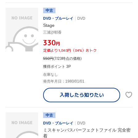
中古
DVD・ブルーレイ
DVD
Stage
三浦沙耶香
¥330
円
定価より1,848円（84%）おトク
550
円
(7/23時点の価格)
獲得ポイント 3P
在庫なし
発売年月日：1980/01/01
入荷したら
知りたい
中古
DVD・ブルーレイ
DVD
ミスキャンパスパーフェクトファイル 完全密
着