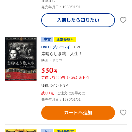
在庫なし
発売年月日：1980/01/01
入荷したら
知りたい
中古
店舗受取可
DVD・ブルーレイ
DVD
素晴らしき哉、人生！
映画・ドラマ
¥330
円
定価より220円（40%）おトク
獲得ポイント 3P
残り1点
ご注文はお早めに
発売年月日：1980/01/01
カートへ追加
中古
店舗受取可