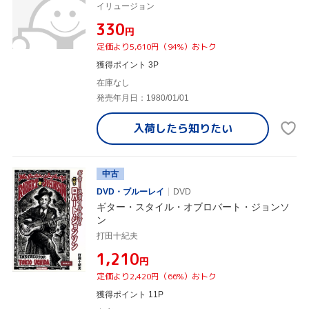
イリュージョン
¥330
円
定価より5,610円（94%）おトク
獲得ポイント 3P
在庫なし
発売年月日：1980/01/01
入荷したら
知りたい
中古
DVD・ブルーレイ
DVD
ギター・スタイル・オブロバート・ジョンソ
ン
打田十紀夫
¥1,210
円
定価より2,420円（66%）おトク
獲得ポイント 11P