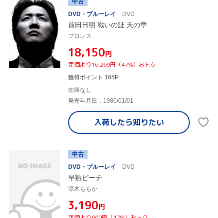
中古
DVD・ブルーレイ
DVD
前田日明 戦いの証 天の章
プロレス
¥18,150
円
定価より16,269円（47%）おトク
獲得ポイント 165P
在庫なし
発売年月日：1980/01/01
入荷したら
知りたい
中古
DVD・ブルーレイ
DVD
早熟ピーチ
涼木ももか
¥3,190
円
定価より660円（17%）おトク