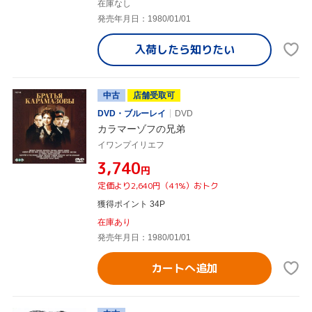
在庫なし
発売年月日：1980/01/01
入荷したら
知りたい
中古
店舗受取可
DVD・ブルーレイ
DVD
カラマーゾフの兄弟
イワンプイリエフ
¥3,740
円
定価より2,640円（41%）おトク
獲得ポイント 34P
在庫あり
発売年月日：1980/01/01
カートへ追加