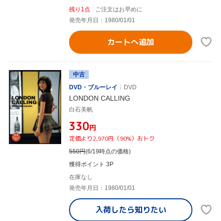
残り1点
ご注文はお早めに
発売年月日：1980/01/01
カートへ追加
中古
DVD・ブルーレイ
DVD
LONDON CALLING
白石美帆
¥330
円
定価より2,970円（90%）おトク
550
円
(6/19時点の価格)
獲得ポイント 3P
在庫なし
発売年月日：1980/01/01
入荷したら
知りたい