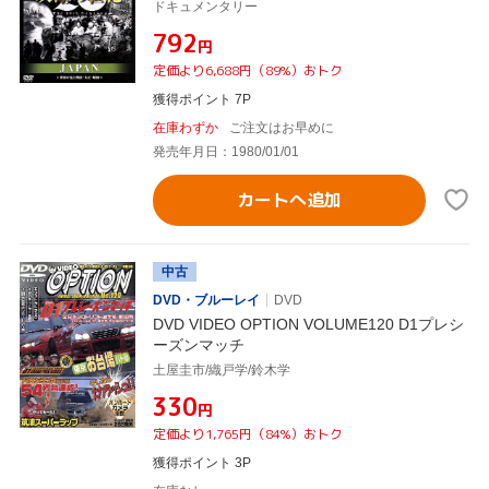
ドキュメンタリー
¥792
円
定価より6,688円（89%）おトク
獲得ポイント 7P
在庫わずか
ご注文はお早めに
発売年月日：1980/01/01
カートへ追加
中古
DVD・ブルーレイ
DVD
DVD VIDEO OPTION VOLUME120 D1プレシ
ーズンマッチ
土屋圭市/織戸学/鈴木学
¥330
円
定価より1,765円（84%）おトク
獲得ポイント 3P