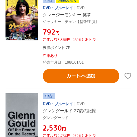
DVD・ブルーレイ
DVD
クレージーモンキー 笑拳
ジャッキー・チェン【監督/主演】
¥792
円
定価より3,388円（81%）おトク
獲得ポイント 7P
在庫あり
発売年月日：1980/01/01
カートへ追加
中古
DVD・ブルーレイ
DVD
グレングールド 27歳の記憶
グレングールド
¥2,530
円
定価より2,750円（52%）おトク