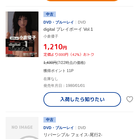
中古
DVD・ブルーレイ
DVD
digital プレイボーイ Vol.1
小倉優子
¥1,210
円
定価より880円（42%）おトク
1,430
円
(7/22時点の価格)
獲得ポイント 11P
在庫なし
発売年月日：1980/01/01
入荷したら
知りたい
中古
DVD・ブルーレイ
DVD
リバーシブル フェイス-尾行2-