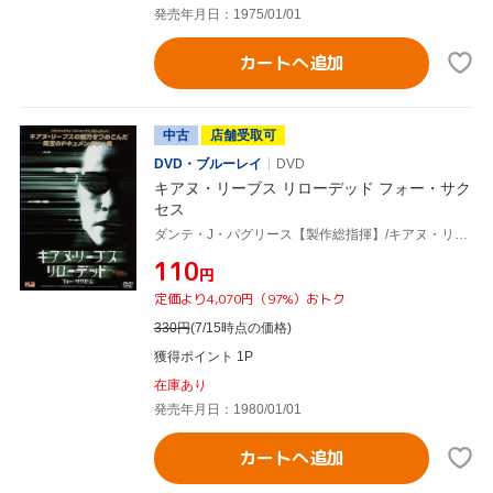
発売年月日：1975/01/01
カートへ追加
中古
店舗受取可
DVD・ブルーレイ
DVD
キアヌ・リーブス リローデッド フォー・サク
セス
ダンテ・J・パグリース【製作総指揮】/キアヌ・リーブス【主演】
¥110
円
定価より4,070円（97%）おトク
330
円
(7/15時点の価格)
獲得ポイント 1P
在庫あり
発売年月日：1980/01/01
カートへ追加