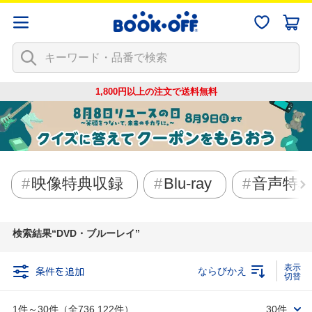
1,800円以上の注文で
送料無料
映像特典収録
Blu-ray
音声特
検索結果
DVD・ブルーレイ
条件を追加
ならびかえ
1件～30件（全736,122件）
30件