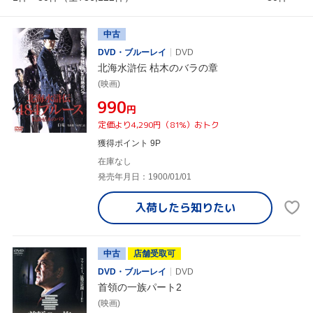
中古
DVD・ブルーレイ
DVD
北海水滸伝 枯木のバラの章
(映画)
¥990
円
定価より4,290円（81%）おトク
獲得ポイント 9P
在庫なし
発売年月日：1900/01/01
入荷したら
知りたい
中古
店舗受取可
DVD・ブルーレイ
DVD
首領の一族パート2
(映画)