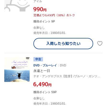
アイル
¥990
円
定価より6,490円（86%）おトク
獲得ポイント 9P
在庫なし
発売年月日：1980/01/01
入荷したら
知りたい
中古
DVD・ブルーレイ
DVD
永遠と一日
テオ・アンゲロプロス【監督】/ブルーノ・ガンツ【主演】
¥6,490
円
獲得ポイント 59P
在庫なし
発売年月日：1980/01/01