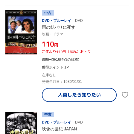
中古
DVD・ブルーレイ
DVD
雨の朝パリに死す
映画・ドラマ
¥110
円
定価より440円（80%）おトク
330
円
(6/16時点の価格)
獲得ポイント 1P
在庫なし
発売年月日：1980/01/01
入荷したら
知りたい
中古
DVD・ブルーレイ
DVD
映像の世紀 JAPAN