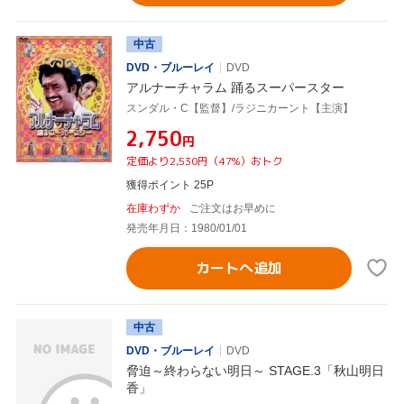
中古
DVD・ブルーレイ
DVD
アルナーチャラム 踊るスーパースター
スンダル・C【監督】/ラジニカーント【主演】
¥2,750
円
定価より2,530円（47%）おトク
獲得ポイント 25P
在庫わずか
ご注文はお早めに
発売年月日：1980/01/01
カートへ追加
中古
DVD・ブルーレイ
DVD
脅迫～終わらない明日～ STAGE.3「秋山明日
香」