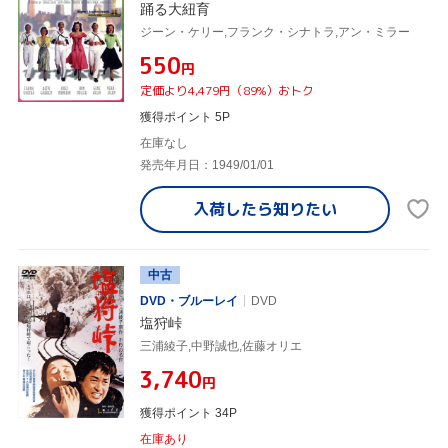
踊る大紐育
ジーン・ケリー,フランク・シナトラ,アン・ミラー
¥550
円
定価より4,479円（89%）おトク
獲得ポイント 5P
在庫なし
発売年月日：1949/01/01
入荷したら
知りたい
中古
DVD・ブルーレイ
DVD
塩狩峠
三浦綾子,中野誠也,佐藤オリエ
¥3,740
円
獲得ポイント 34P
在庫あり