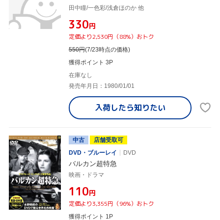
田中瞳/一色彩/浅倉ほのか 他
¥330
円
定価より2,530円（88%）おトク
550
円
(7/23時点の価格)
獲得ポイント 3P
在庫なし
発売年月日：1980/01/01
入荷したら
知りたい
中古
店舗受取可
DVD・ブルーレイ
DVD
バルカン超特急
映画・ドラマ
¥110
円
定価より3,355円（96%）おトク
獲得ポイント 1P