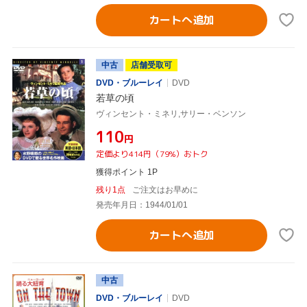
カートへ追加
中古
店舗受取可
DVD・ブルーレイ
DVD
若草の頃
ヴィンセント・ミネリ,サリー・ベンソン
¥110
円
定価より414円（79%）おトク
獲得ポイント 1P
残り1点
ご注文はお早めに
発売年月日：1944/01/01
カートへ追加
中古
DVD・ブルーレイ
DVD