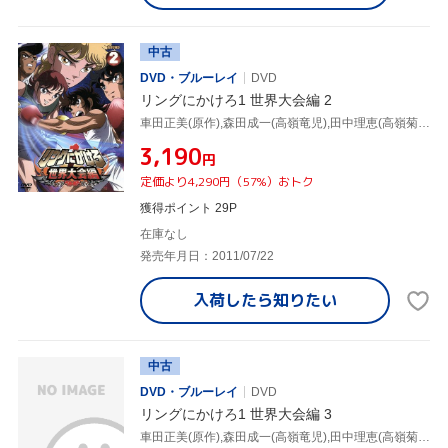
中古
DVD・ブルーレイ
DVD
リングにかけろ1 世界大会編 2
車田正美(原作),森田成一(高嶺竜児),田中理恵(高嶺菊),荒木伸吾(キャラクターデザイン),姫野美智(キャラクターデザイン),市川慶一(キャラクターデザイン),上田益(音楽)
¥3,190
円
定価より4,290円（57%）おトク
獲得ポイント 29P
在庫なし
発売年月日：2011/07/22
入荷したら
知りたい
中古
DVD・ブルーレイ
DVD
リングにかけろ1 世界大会編 3
車田正美(原作),森田成一(高嶺竜児),田中理恵(高嶺菊),荒木伸吾(キャラクターデザイン),姫野美智(キャラクターデザイン),市川慶一(キャラクターデザイン),上田益(音楽)