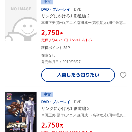
中古
DVD・ブルーレイ
DVD
リングにかけろ1 影道編 2
車田正美(原作),アニメ,森田成一(高嶺竜児),田中理恵(高嶺菊),荒木伸吾(キャラクターデザイン),姫野美智(キャラクターデザイン),井上栄作(キャラクターデザイン、総作画監督),上田益(音楽)
¥2,750
円
定価より4,730円（63%）おトク
獲得ポイント 25P
在庫なし
発売年月日：2010/08/27
入荷したら
知りたい
中古
DVD・ブルーレイ
DVD
リングにかけろ1 影道編 3
車田正美(原作),アニメ,森田成一(高嶺竜児),田中理恵(高嶺菊),荒木伸吾(キャラクターデザイン),姫野美智(キャラクターデザイン),井上栄作(キャラクターデザイン、総作画監督),上田益(音楽)
¥2,750
円