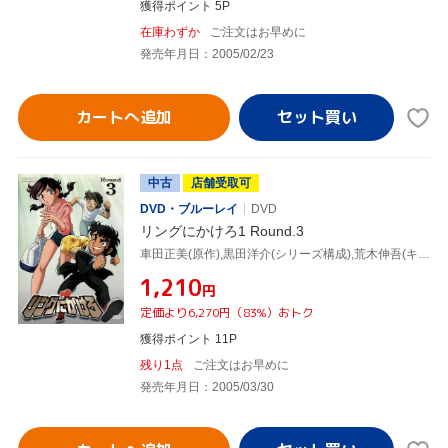
獲得ポイント 5P
在庫わずか
ご注文はお早めに
発売年月日：2005/02/23
カートへ追加
中古
店舗受取可
DVD・ブルーレイ
DVD
リングにかけろ1 Round.3
車田正美(原作),黒田洋介(シリーズ構成),荒木伸吾(キャラクターデザイン),高嶺竜児:森田成一,高嶺菊:田中理恵,剣崎順:置鮎龍太郎,香取石松:草尾毅,志那虎一城:石川英郎
¥1,210
円
定価より6,270円（83%）おトク
獲得ポイント 11P
残り1点
ご注文はお早めに
発売年月日：2005/03/30