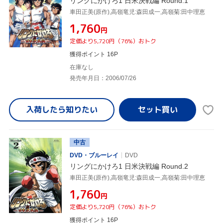
リングにかけろ1 日米決戦編 Round.1
車田正美(原作),高嶺竜児:森田成一,高嶺菊:田中理恵
¥1,760
円
定価より5,720円（76%）おトク
獲得ポイント 16P
在庫なし
発売年月日：2006/07/26
入荷したら
知りたい
中古
DVD・ブルーレイ
DVD
リングにかけろ1 日米決戦編 Round.2
車田正美(原作),高嶺竜児:森田成一,高嶺菊:田中理恵
¥1,760
円
定価より5,720円（76%）おトク
獲得ポイント 16P