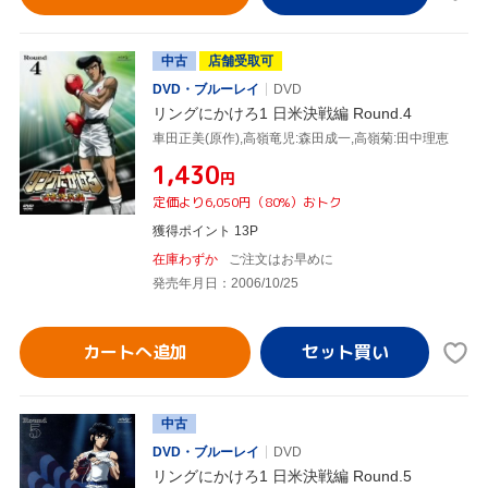
中古
店舗受取可
DVD・ブルーレイ
DVD
リングにかけろ1 日米決戦編 Round.4
車田正美(原作),高嶺竜児:森田成一,高嶺菊:田中理恵
¥1,430
円
定価より6,050円（80%）おトク
獲得ポイント 13P
在庫わずか
ご注文はお早めに
発売年月日：2006/10/25
カートへ追加
中古
DVD・ブルーレイ
DVD
リングにかけろ1 日米決戦編 Round.5