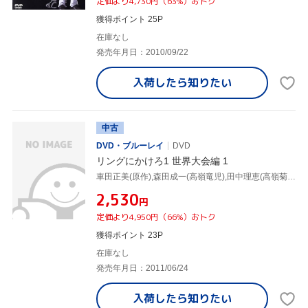
定価より4,730円（63%）おトク
獲得ポイント 25P
在庫なし
発売年月日：2010/09/22
入荷したら
知りたい
中古
DVD・ブルーレイ
DVD
リングにかけろ1 世界大会編 1
車田正美(原作),森田成一(高嶺竜児),田中理恵(高嶺菊),荒木伸吾(キャラクターデザイン),姫野美智(キャラクターデザイン),市川慶一(キャラクターデザイン),上田益(音楽)
¥2,530
円
定価より4,950円（66%）おトク
獲得ポイント 23P
在庫なし
発売年月日：2011/06/24
入荷したら
知りたい