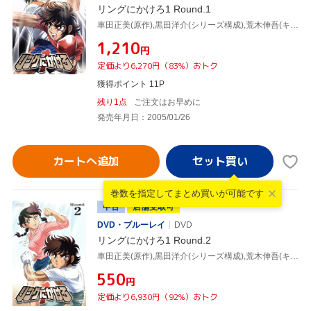
リングにかけろ1 Round.1
車田正美(原作),黒田洋介(シリーズ構成),荒木伸吾(キャラクターデザイン),飯島由樹子(美術デザイン),高嶺竜児:森田成一,高嶺菊:田中理恵,剣崎順:置鮎龍太郎,香取石松:草尾毅
¥1,210
円
定価より6,270円（83%）おトク
獲得ポイント 11P
残り1点
ご注文はお早めに
発売年月日：2005/01/26
カートへ追加
巻数を指定して
まとめ買いが可能です
中古
店舗受取可
DVD・ブルーレイ
DVD
リングにかけろ1 Round.2
車田正美(原作),黒田洋介(シリーズ構成),荒木伸吾(キャラクターデザイン),(高嶺竜児)森田成一,高嶺菊:田中理恵,剣崎順:置鮎龍太郎,香取石松:草尾毅,志那虎一城:石川英郎
¥550
円
定価より6,930円（92%）おトク