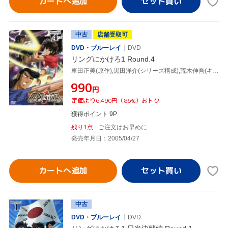
カートへ追加
中古
店舗受取可
DVD・ブルーレイ
DVD
リングにかけろ1 Round.4
車田正美(原作),黒田洋介(シリーズ構成),荒木伸吾(キャラクターデザイン),高嶺竜児:森田成一,高嶺菊:田中理恵,剣崎順:置鮎龍太郎,香取石松:草尾毅,志那虎一城:石川英郎
¥990
円
定価より6,490円（86%）おトク
獲得ポイント 9P
残り1点
ご注文はお早めに
発売年月日：2005/04/27
カートへ追加
中古
DVD・ブルーレイ
DVD