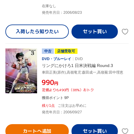
在庫なし
発売年月日：2006/08/23
入荷したら
知りたい
中古
店舗受取可
DVD・ブルーレイ
DVD
リングにかけろ1 日米決戦編 Round.3
車田正美(原作),高嶺竜児:森田成一,高嶺菊:田中理恵
¥990
円
定価より6,490円（86%）おトク
獲得ポイント 9P
残り1点
ご注文はお早めに
発売年月日：2006/09/27
カートへ追加