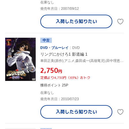
在庫なし
発売年月日：2007/09/12
入荷したら
知りたい
中古
DVD・ブルーレイ
DVD
リングにかけろ1 影道編 1
車田正美(原作),アニメ,森田成一(高嶺竜児),田中理恵(高嶺菊),荒木伸吾(キャラクターデザイン),姫野美智(キャラクターデザイン),井上栄作(キャラクターデザイン、総作画監督),上田益(音楽)
¥2,750
円
定価より4,730円（63%）おトク
獲得ポイント 25P
在庫なし
発売年月日：2010/07/23
入荷したら
知りたい