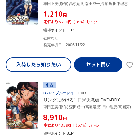
車田正美(原作),高嶺竜児:森田成一,高嶺菊:田中理恵
¥1,210
円
定価より6,270円（83%）おトク
獲得ポイント 11P
在庫なし
発売年月日：2006/11/22
入荷したら
知りたい
中古
DVD・ブルーレイ
DVD
リングにかけろ1 日米決戦編 DVD-BOX
車田正美(原作),森田成一(高嶺竜児),田中理恵(高嶺菊)
¥8,910
円
定価より18,590円（67%）おトク
獲得ポイント 81P