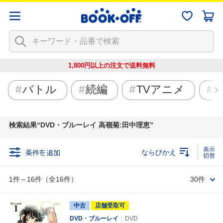
1,800円以上の注文で
送料無料
バトル
続編
TVアニメ
検索結果
DVD・ブルーレイ 高嶺菊:田中理恵
条件を追加
ならびかえ
1件～16件（全16件）
30件
中古
店舗受取可
DVD・ブルーレイ
DVD