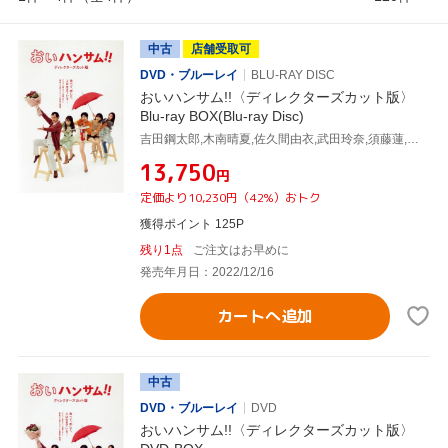
中古
店舗受取可
DVD・ブルーレイ
BLU-RAY DISC
おいハンサム!!〈ディレクターズカット版〉
Blu-ray BOX(Blu-ray Disc)
吉田鋼太郎,木南晴夏,佐久間由衣,武田玲奈,須藤蓮,太田莉菜,桐山漣,伊藤理佐(原作)
¥13,750
円
定価より10,230円（42%）おトク
獲得ポイント 125P
残り1点
ご注文はお早めに
発売年月日：2022/12/16
カートへ追加
中古
DVD・ブルーレイ
DVD
おいハンサム!!〈ディレクターズカット版〉