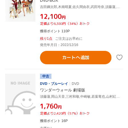
DVD-BOX
吉田鋼太郎,木南晴夏,佐久間由衣,武田玲奈,須藤蓮,太田莉菜,桐山漣,伊藤理佐(原作)
¥12,100
円
定価より6,380円（34%）おトク
獲得ポイント 110P
残り1点
ご注文はお早めに
発売年月日：2022/12/16
カートへ追加
中古
DVD・ブルーレイ
DVD
ワンダーウォール 劇場版
須藤蓮,岡山天音,三村和敬,中崎敏,若葉竜也,山村紅葉,前田悠希(監督),岩崎太整(音楽)
¥1,760
円
定価より2,420円（57%）おトク
獲得ポイント 16P