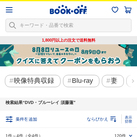
1,800円以上の注文で
送料無料
映像特典収録
Blu-ray
妻
検索結果
DVD・ブルーレイ 須藤蓮
条件を追加
ならびかえ
1件～4件（全4件）
120件