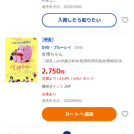
在庫なし
発売年月日：2020/10/02
入荷したら
知りたい
中古
DVD・ブルーレイ
DVD
生理ちゃん
二階堂ふみ/伊藤沙莉/松風理咲/岡田義徳/豊嶋花/須藤蓮 他,二階堂ふみ,伊藤沙莉,松風理咲,品田俊介(監督),小山健(原作)
¥2,750
円
定価より1,430円（34%）おトク
獲得ポイント 25P
在庫あり
発売年月日：2020/06/03
カートへ追加