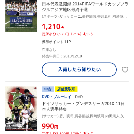
日本代表激闘録 2014FIFAワールドカップブラ
ジルアジア地区最終予選
(スポーツ),ザッケローニ,長谷部誠,香川真司,岡崎慎司,遠藤保仁,今野泰幸,長友佑都
¥1,210
円
定価より2,970円（71%）おトク
獲得ポイント 11P
在庫なし
発売年月日：2013/12/18
入荷したら
知りたい
中古
店舗受取可
DVD・ブルーレイ
DVD
ドイツサッカー・ブンデスリーガ2010-11日
本人選手特集
(サッカー),香川真司,長谷部誠,岡崎慎司,内田篤人,矢野貴章,青嶋達也(ナレーション)
¥990
円
定価より3,190円（76%）おトク