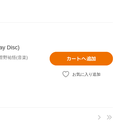
Disc)
菅野祐悟(音楽)
カートへ追加
お気に入り追加