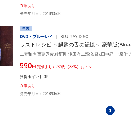
在庫あり
発売年月日：2018/05/30
中古
DVD・ブルーレイ
BLU-RAY DISC
ラストレシピ ～麒麟の舌の記憶～ 豪華版(Blu-ray 
二宮和也,西島秀俊,綾野剛,滝田洋二郎(監督),田中経一(原作),
¥990
円
定価より7,260円（88%）おトク
獲得ポイント 9P
在庫あり
発売年月日：2018/05/30
1