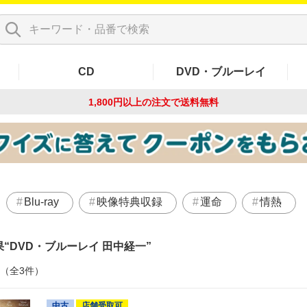
CD
DVD・ブルーレイ
1,800円以上の注文で
送料無料
Blu-ray
映像特典収録
運命
情熱
果
DVD・ブルーレイ 田中経一
件（全3件）
中古
店舗受取可