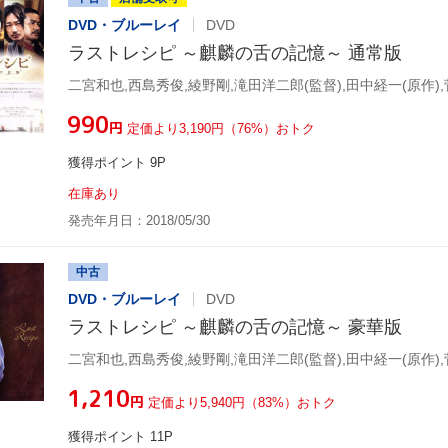
DVD・ブルーレイ
DVD
ラストレシピ ～麒麟の舌の記憶～ 通常版
二宮和也,西島秀俊,綾野剛,滝田洋二郎(監督),田中経一(原作),
¥990
円
定価より3,190円（76%）おトク
獲得ポイント 9P
在庫あり
発売年月日：2018/05/30
中古
DVD・ブルーレイ
DVD
ラストレシピ ～麒麟の舌の記憶～ 豪華版
二宮和也,西島秀俊,綾野剛,滝田洋二郎(監督),田中経一(原作),
¥1,210
円
定価より5,940円（83%）おトク
獲得ポイント 11P