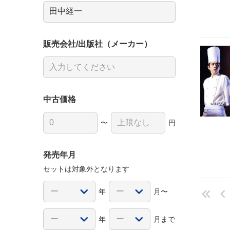
販売会社/出版社（メーカー）
中古価格
〜
円
発売年月
セットは対象外となります
年
月〜
年
月まで