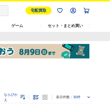
宅配買取
ゲーム
セット・まとめ買い
ならびか
表示件数：
30件
え