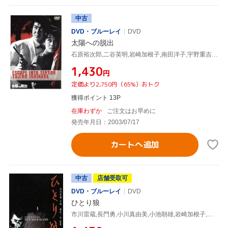
中古
DVD・ブルーレイ
DVD
太陽への脱出
石原裕次郎,二谷英明,岩崎加根子,南田洋子,宇野重吉,舛田利雄(監督),山田信夫(脚本),山崎巌(脚本)
¥1,430
円
定価より2,750円（65%）おトク
獲得ポイント 13P
在庫わずか
ご注文はお早めに
発売年月日：2003/07/17
カートへ追加
中古
店舗受取可
DVD・ブルーレイ
DVD
ひとり狼
市川雷蔵,長門勇,小川真由美,小池朝雄,岩崎加根子,遠藤辰雄,池広一夫(監督),直居欽哉(脚本)