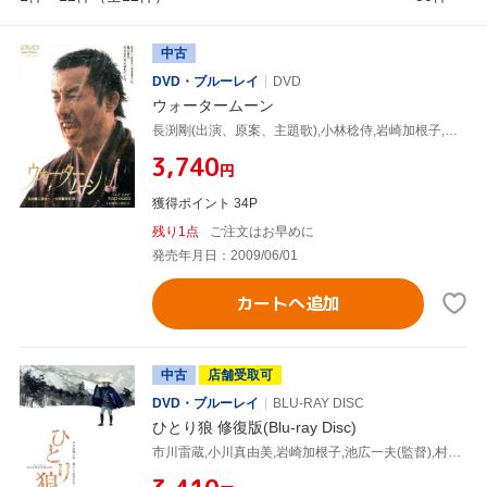
中古
DVD・ブルーレイ
DVD
ウォータームーン
長渕剛(出演、原案、主題歌),小林稔侍,岩崎加根子,松坂慶子,工藤栄一(監督)
¥3,740
円
獲得ポイント 34P
残り1点
ご注文はお早めに
発売年月日：2009/06/01
カートへ追加
中古
店舗受取可
DVD・ブルーレイ
BLU-RAY DISC
ひとり狼 修復版(Blu-ray Disc)
市川雷蔵,小川真由美,岩崎加根子,池広一夫(監督),村上元三(原作),渡辺岳夫(音楽)