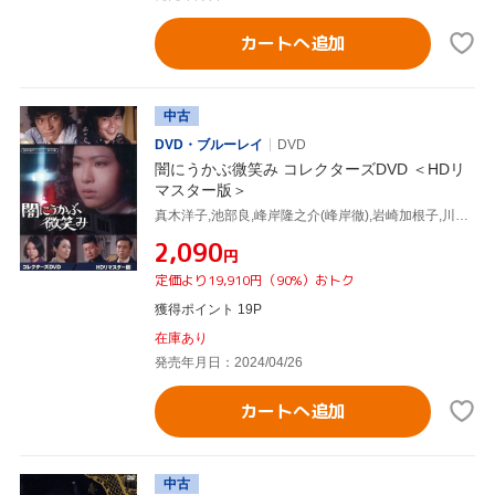
カートへ追加
中古
DVD・ブルーレイ
DVD
闇にうかぶ微笑み コレクターズDVD ＜HDリ
マスター版＞
真木洋子,池部良,峰岸隆之介(峰岸徹),岩崎加根子,川合伸旺,柴田侊彦,夏海千佳子,大野雄二
¥2,090
円
定価より19,910円（90%）おトク
獲得ポイント 19P
在庫あり
発売年月日：2024/04/26
カートへ追加
中古