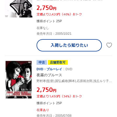
¥2,750
円
定価より2,420円（46%）おトク
獲得ポイント 25P
在庫なし
発売年月日：2005/10/21
入荷したら
知りたい
中古
店舗受取可
DVD・ブルーレイ
DVD
夜霧のブルース
野村孝(監督),国弘威雄(脚本),石原裕次郎,浅丘ルリ子,岩崎加根子,郷鍈治,芦田伸介
¥2,750
円
定価より1,430円（34%）おトク
獲得ポイント 25P
在庫あり
発売年月日：2005/07/08