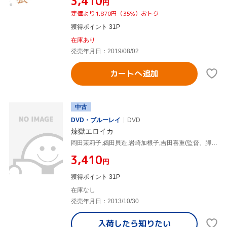
¥3,410
円
定価より1,870円（35%）おトク
獲得ポイント 31P
在庫あり
発売年月日：2019/08/02
カートへ追加
中古
DVD・ブルーレイ
DVD
煉獄エロイカ
岡田茉莉子,鵜田貝造,岩崎加根子,吉田喜重(監督、脚本),一柳慧(音楽)
¥3,410
円
獲得ポイント 31P
在庫なし
発売年月日：2013/10/30
入荷したら
知りたい