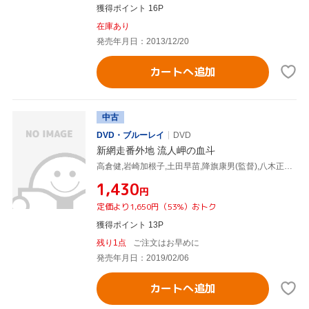
獲得ポイント 16P
在庫あり
発売年月日：2013/12/20
カートへ追加
中古
DVD・ブルーレイ
DVD
新網走番外地 流人岬の血斗
高倉健,岩崎加根子,土田早苗,降旗康男(監督),八木正生(音楽)
¥1,430
円
定価より1,650円（53%）おトク
獲得ポイント 13P
残り1点
ご注文はお早めに
発売年月日：2019/02/06
カートへ追加