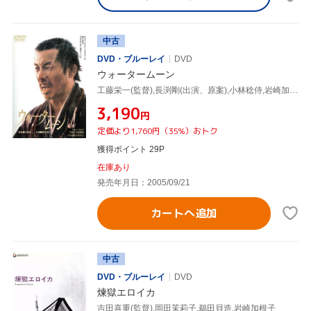
中古
DVD・ブルーレイ
DVD
ウォータームーン
工藤栄一(監督),長渕剛(出演、原案),小林稔侍,岩崎加根子,松坂慶子
¥3,190
円
定価より1,760円（35%）おトク
獲得ポイント 29P
在庫あり
発売年月日：2005/09/21
カートへ追加
中古
DVD・ブルーレイ
DVD
煉獄エロイカ
吉田喜重(監督),岡田茉莉子,鵜田貝造,岩崎加根子