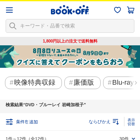
1,800円以上の注文で
送料無料
映像特典収録
廉価版
Blu-ray
検索結果
DVD・ブルーレイ 岩崎加根子
条件を追加
ならびかえ
1件～12件（全12件）
30件