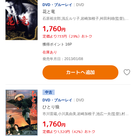
DVD・ブルーレイ
DVD
花と竜
石原裕次郎,浅丘ルリ子,岩崎加根子,舛田利雄(監督),火野葦平(原作)
¥1,760
円
定価より733円（29%）おトク
獲得ポイント 16P
在庫あり
発売年月日：2013/01/08
カートへ追加
中古
DVD・ブルーレイ
DVD
ひとり狼
市川雷蔵,小川真由美,岩崎加根子,池広一夫(監督),村上元三(原作)
¥1,760
円
定価より1,320円（42%）おトク