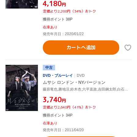
¥4,180
円
定価より2,200円（34%）おトク
獲得ポイント 38P
在庫あり
発売年月日：2020/01/22
カートへ追加
中古
DVD・ブルーレイ
DVD
ムサシ ロンドン・NYバージョン
藤原竜也,勝地涼,鈴木杏,六平直政,吉田鋼太郎,白石加代子,宮川彬良(音楽)
¥3,740
円
定価より2,640円（41%）おトク
獲得ポイント 34P
在庫あり
発売年月日：2011/04/20