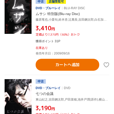
中古
店舗受取可
DVD・ブルーレイ
BLU-RAY DISC
ムサシ 特別版(Blu-ray Disc)
藤原竜也,小栗旬,鈴木杏,辻萬長,吉田鋼太郎,白石加代子,宮川彬良(音楽)
¥3,410
円
定価より7,370円（68%）おトク
獲得ポイント 31P
在庫あり
発売年月日：2009/09/16
カートへ追加
中古
DVD・ブルーレイ
DVD
七つの会議
東山紀之,吉田鋼太郎,戸田菜穂,池井戸潤(原作),横山克(音楽)
¥3,190
円