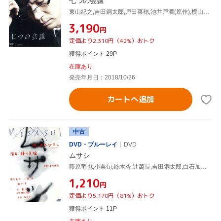
七つの会議
東山紀之,吉田鋼太郎,戸田菜穂,池井戸潤(原作),横山克(音楽)
¥3,190
円
定価より2,310円（42%）おトク
獲得ポイント 29P
在庫あり
発売年月日：2018/10/26
カートへ追加
中古
DVD・ブルーレイ
DVD
ムサシ
藤原竜也,小栗旬,鈴木杏,辻萬長,吉田鋼太郎,白石加代子,宮川彬良(音楽)
¥1,210
円
定価より5,170円（81%）おトク
獲得ポイント 11P