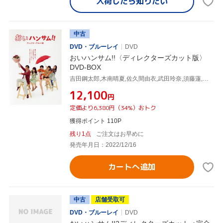
入荷したら
知りたい
中古
DVD・ブルーレイ
DVD
おいハンサム!!〈ディレクターズカット版〉
DVD-BOX
吉田鋼太郎,木南晴夏,佐久間由衣,武田玲奈,須藤蓮,太田莉菜,桐山漣,伊藤理佐(原作)
¥12,100
円
定価より6,380円（34%）おトク
獲得ポイント 110P
残り1点
ご注文はお早めに
発売年月日：2022/12/16
カートへ追加
中古
店舗受取可
DVD・ブルーレイ
DVD