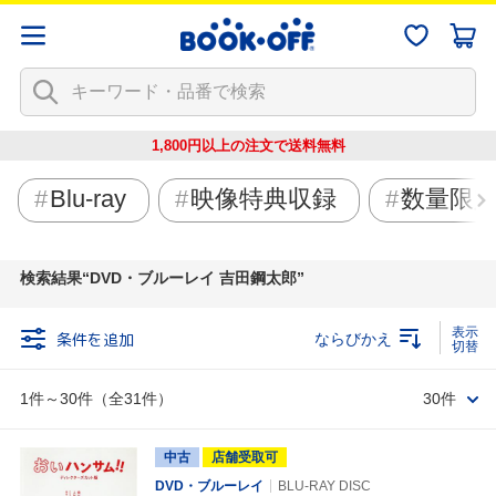
1,800円以上の注文で
送料無料
Blu-ray
映像特典収録
数量限
検索結果
DVD・ブルーレイ 吉田鋼太郎
条件を追加
ならびかえ
1件～30件（全31件）
30件
中古
店舗受取可
DVD・ブルーレイ
BLU-RAY DISC