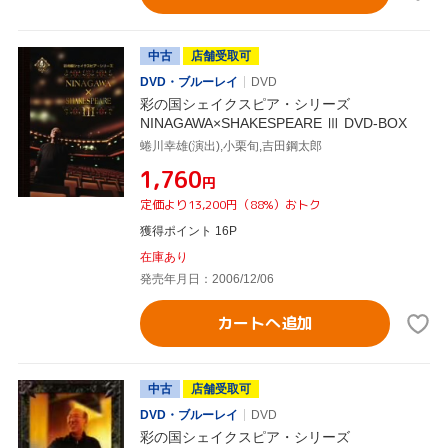
中古
店舗受取可
DVD・ブルーレイ
DVD
彩の国シェイクスピア・シリーズ
NINAGAWA×SHAKESPEARE Ⅲ DVD-BOX
蜷川幸雄(演出),小栗旬,吉田鋼太郎
¥1,760
円
定価より13,200円（88%）おトク
獲得ポイント 16P
在庫あり
発売年月日：2006/12/06
カートへ追加
中古
店舗受取可
DVD・ブルーレイ
DVD
彩の国シェイクスピア・シリーズ