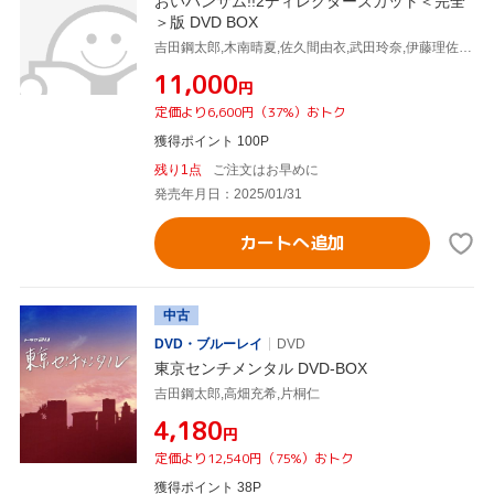
おいハンサム!!2ディレクターズカット＜完全
＞版 DVD BOX
吉田鋼太郎,木南晴夏,佐久間由衣,武田玲奈,伊藤理佐,MAYUKO,眞鍋昭大,宗形勇輝
¥11,000
円
定価より6,600円（37%）おトク
獲得ポイント 100P
残り1点
ご注文はお早めに
発売年月日：2025/01/31
カートへ追加
中古
DVD・ブルーレイ
DVD
東京センチメンタル DVD-BOX
吉田鋼太郎,高畑充希,片桐仁
¥4,180
円
定価より12,540円（75%）おトク
獲得ポイント 38P