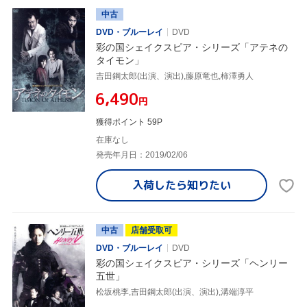
中古
DVD・ブルーレイ
DVD
彩の国シェイクスピア・シリーズ「アテネの
タイモン」
吉田鋼太郎(出演、演出),藤原竜也,柿澤勇人
¥6,490
円
獲得ポイント 59P
在庫なし
発売年月日：2019/02/06
入荷したら
知りたい
中古
店舗受取可
DVD・ブルーレイ
DVD
彩の国シェイクスピア・シリーズ「ヘンリー
五世」
松坂桃李,吉田鋼太郎(出演、演出),溝端淳平