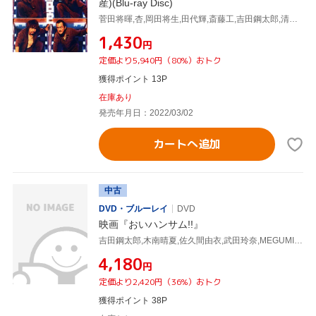
産)(Blu-ray Disc)
菅田将暉,杏,岡田将生,田代輝,斎藤工,吉田鋼太郎,清水康彦(監督),やまだ豊(音楽)
¥1,430
円
定価より5,940円（80%）おトク
獲得ポイント 13P
在庫あり
発売年月日：2022/03/02
カートへ追加
中古
DVD・ブルーレイ
DVD
映画『おいハンサム!!』
吉田鋼太郎,木南晴夏,佐久間由衣,武田玲奈,MEGUMI,宮世琉弥,山口雅俊,伊藤理佐
¥4,180
円
定価より2,420円（36%）おトク
獲得ポイント 38P