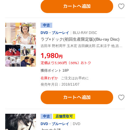
カートへ追加
中古
DVD・ブルーレイ
BLU-RAY DISC
ラブ×ドック(初回生産限定版)(Blu-ray Disc)
吉田羊 野村周平 玉木宏 吉田鋼太郎 広末涼子 他,吉田羊,野村周平,玉木宏,鈴木おさむ(監督、脚本)
¥1,980
円
定価より3,960円（66%）おトク
獲得ポイント 18P
在庫わずか
ご注文はお早めに
発売年月日：2018/11/07
カートへ追加
中古
店舗受取可
DVD・ブルーレイ
DVD