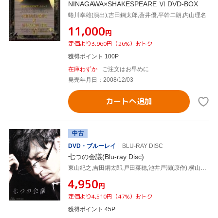
NINAGAWA×SHAKESPEARE Ⅵ DVD-BOX
蜷川幸雄(演出),吉田鋼太郎,蒼井優,平幹二朗,内山理名
¥11,000
円
定価より3,960円（26%）おトク
獲得ポイント 100P
在庫わずか
ご注文はお早めに
発売年月日：2008/12/03
カートへ追加
中古
DVD・ブルーレイ
BLU-RAY DISC
七つの会議(Blu-ray Disc)
東山紀之,吉田鋼太郎,戸田菜穂,池井戸潤(原作),横山克(音楽)
¥4,950
円
定価より4,510円（47%）おトク
獲得ポイント 45P