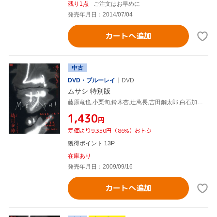
残り1点
ご注文はお早めに
発売年月日：2014/07/04
カートへ追加
中古
DVD・ブルーレイ
DVD
ムサシ 特別版
藤原竜也,小栗旬,鈴木杏,辻萬長,吉田鋼太郎,白石加代子,宮川彬良(音楽)
¥1,430
円
定価より9,350円（86%）おトク
獲得ポイント 13P
在庫あり
発売年月日：2009/09/16
カートへ追加