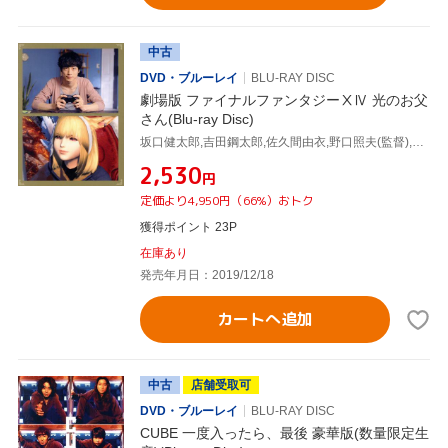
中古
DVD・ブルーレイ
BLU-RAY DISC
劇場版 ファイナルファンタジーⅩⅣ 光のお父
さん(Blu-ray Disc)
坂口健太郎,吉田鋼太郎,佐久間由衣,野口照夫(監督),山本清史(監督(エオルゼアパート)),マイディー(原作),スクウェア・エニックス(原作、製作)
¥2,530
円
定価より4,950円（66%）おトク
獲得ポイント 23P
在庫あり
発売年月日：2019/12/18
カートへ追加
中古
店舗受取可
DVD・ブルーレイ
BLU-RAY DISC
CUBE 一度入ったら、最後 豪華版(数量限定生