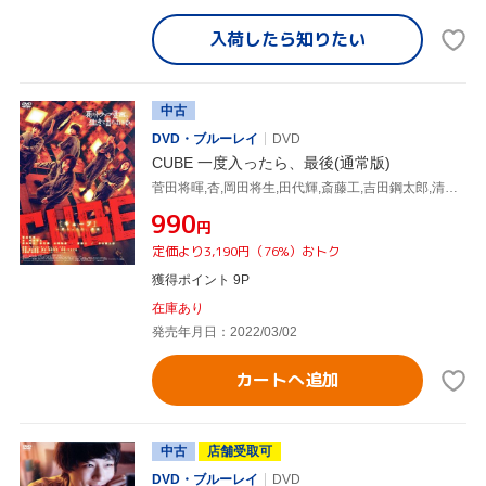
入荷したら
知りたい
中古
DVD・ブルーレイ
DVD
CUBE 一度入ったら、最後(通常版)
菅田将暉,杏,岡田将生,田代輝,斎藤工,吉田鋼太郎,清水康彦(監督),やまだ豊(音楽)
¥990
円
定価より3,190円（76%）おトク
獲得ポイント 9P
在庫あり
発売年月日：2022/03/02
カートへ追加
中古
店舗受取可
DVD・ブルーレイ
DVD