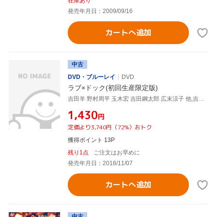
在庫あり
発売年月日：2009/09/16
カートへ追加
中古
DVD・ブルーレイ
DVD
ラブ×ドック(初回生産限定版)
吉田羊 野村周平 玉木宏 吉田鋼太郎 広末涼子 他,吉田羊,野村周平,玉木宏,鈴木おさむ(監督、脚本)
¥1,430
円
定価より3,740円（72%）おトク
獲得ポイント 13P
残り1点
ご注文はお早めに
発売年月日：2018/11/07
カートへ追加
中古