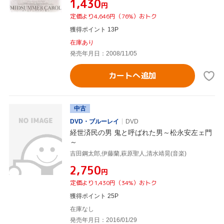
¥1,430
円
定価より4,646円（76%）おトク
獲得ポイント 13P
在庫あり
発売年月日：2008/11/05
カートへ追加
中古
DVD・ブルーレイ
DVD
経世済民の男 鬼と呼ばれた男～松永安左ェ門
～
吉田鋼太郎,伊藤蘭,萩原聖人,清水靖晃(音楽)
¥2,750
円
定価より1,430円（34%）おトク
獲得ポイント 25P
在庫なし
発売年月日：2016/01/29