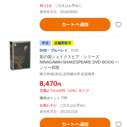
残り1点
ご注文はお早めに
発売年月日：2016/06/02
カートへ追加
中古
店舗受取可
DVD・ブルーレイ
DVD
彩の国シェイクスピア・シリーズ
NINAGAWA×SHAKESPEARE DVD-BOXXI ヘ
ンリー四世
蜷川幸雄(演出),吉田鋼太郎,松坂桃李
¥8,470
円
定価より6,490円（43%）おトク
獲得ポイント 77P
在庫わずか
ご注文はお早めに
発売年月日：2013/12/18
カートへ追加