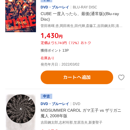
DVD・ブルーレイ
BLU-RAY DISC
CUBE 一度入ったら、最後(通常版)(Blu-ray
Disc)
菅田将暉,杏,岡田将生,田代輝,斎藤工,吉田鋼太郎,清水康彦(監督),やまだ豊(音楽)
¥1,430
円
定価より3,740円（72%）おトク
獲得ポイント 13P
在庫あり
発売年月日：2022/03/02
カートへ追加
中古
DVD・ブルーレイ
DVD
MIDSUMMER CAROL ガマ王子 vs ザリガニ
魔人 2008年版
吉田鋼太郎,志村玲那,笠原浩夫,新妻聖子