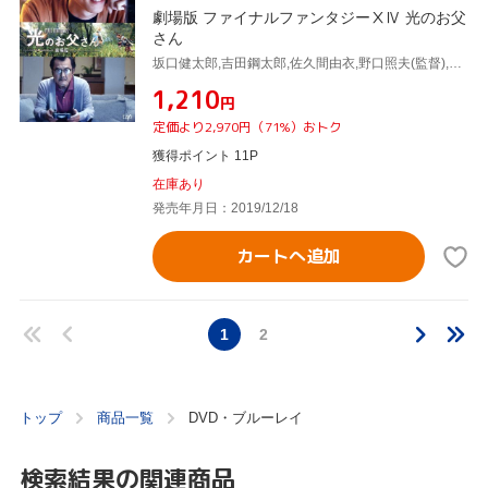
劇場版 ファイナルファンタジーⅩⅣ 光のお父
さん
坂口健太郎,吉田鋼太郎,佐久間由衣,野口照夫(監督),山本清史(監督(エオルゼアパート)),マイディー(原作),スクウェア・エニックス(原作、製作)
¥1,210
円
定価より2,970円（71%）おトク
獲得ポイント 11P
在庫あり
発売年月日：2019/12/18
カートへ追加
1
2
トップ
商品一覧
DVD・ブルーレイ
検索結果の関連商品