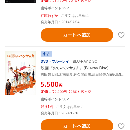
定価より5,170円（61%）おトク
獲得ポイント 29P
在庫わずか
ご注文はお早めに
発売年月日：2014/07/04
カートへ追加
中古
DVD・ブルーレイ
BLU-RAY DISC
映画『おいハンサム!!』(Blu-ray Disc)
吉田鋼太郎,木南晴夏,佐久間由衣,武田玲奈,MEGUMI,宮世琉弥,山口雅俊,伊藤理佐
¥5,500
円
定価より2,200円（28%）おトク
獲得ポイント 50P
残り1点
ご注文はお早めに
発売年月日：2024/12/18
カートへ追加