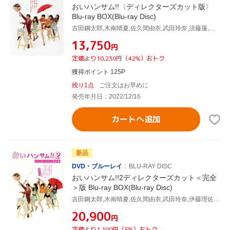
おいハンサム!!〈ディレクターズカット版〉
Blu-ray BOX(Blu-ray Disc)
吉田鋼太郎,木南晴夏,佐久間由衣,武田玲奈,須藤蓮,太田莉菜,桐山漣,伊藤理佐(原作)
¥13,750
円
定価より10,230円（42%）おトク
獲得ポイント 125P
残り1点
ご注文はお早めに
発売年月日：2022/12/16
カートへ追加
新品
DVD・ブルーレイ
BLU-RAY DISC
おいハンサム!!2ディレクターズカット＜完全
＞版 Blu-ray BOX(Blu-ray Disc)
吉田鋼太郎,木南晴夏,佐久間由衣,武田玲奈,伊藤理佐,MAYUKO,眞鍋昭大,宗形勇輝
¥20,900
円
定価より1,100円（5%）おトク