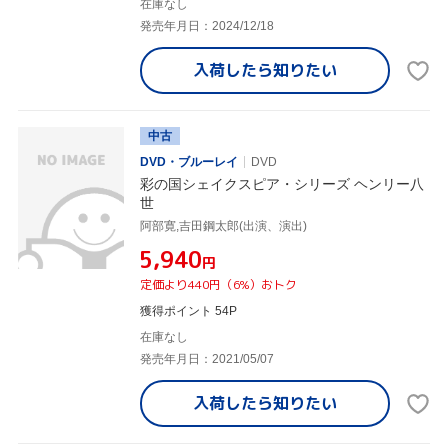
在庫なし
発売年月日：2024/12/18
入荷したら
知りたい
中古
DVD・ブルーレイ
DVD
彩の国シェイクスピア・シリーズ ヘンリー八
世
阿部寛,吉田鋼太郎(出演、演出)
¥5,940
円
定価より440円（6%）おトク
獲得ポイント 54P
在庫なし
発売年月日：2021/05/07
入荷したら
知りたい