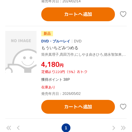
発売年月日：2024/02/14
カートへ追加
新品
DVD・ブルーレイ
DVD
もういちどみつめる
筒井真理子,髙田万作,にしやま由きひろ,徳永智加来,中澤実子,吉開湧気,佐藤慶紀,中野晃汰
¥4,180
円
定価より220円（5%）おトク
獲得ポイント 38P
在庫あり
発売年月日：2026/05/02
カートへ追加
1