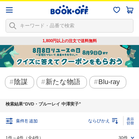
1,800円以上の注文で
送料無料
陰謀
新たな物語
Blu-ray
検索結果
DVD・ブルーレイ 中澤実子
条件を追加
ならびかえ
1件～4件（全4件）
30件