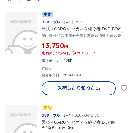
中古
DVD・ブルーレイ
DVD
牙狼＜GARO＞ ハガネを継ぐ者 DVD-BOX
栗山航,仲野温,中澤実子,黒谷友香,萩原聖人,雨宮慶太,栗山善親,寺田志保
¥13,750
円
定価より10,450円（43%）おトク
獲得ポイント 125P
在庫なし
発売年月日：2024/09/04
入荷したら
知りたい
新品
DVD・ブルーレイ
BLU-RAY DISC
牙狼＜GARO＞ ハガネを継ぐ者 Blu-ray
BOX(Blu-ray Disc)