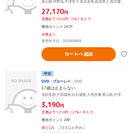
栗山航,仲野温,中澤実子,黒谷友香,萩原聖人,雨宮慶太,栗山善親,寺田志保
¥27,170
円
定価より1,430円（5%）おトク
獲得ポイント 247P
在庫あり
発売年月日：2024/09/04
カートへ追加
中古
DVD・ブルーレイ
DVD
17歳は止まらない
池田朱那,片田陽依,白石優愛,大熊杏優,青山凱,中澤実子,北村美幸,林魏堂
¥3,190
円
定価より1,210円（27%）おトク
獲得ポイント 29P
残り1点
ご注文はお早めに