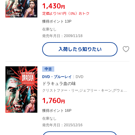
¥1,430
円
定価より141円（8%）おトク
獲得ポイント 13P
在庫なし
発売年月日：2009/11/18
入荷したら
知りたい
中古
DVD・ブルーレイ
DVD
ドラキュラ血の味
クリストファー・リー,ジェフリー・キーン,グウェン・ワトフォード,ピーター・サスディ(監督)
¥1,760
円
獲得ポイント 16P
在庫なし
発売年月日：2015/12/16