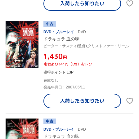
入荷したら
知りたい
中古
DVD・ブルーレイ
DVD
ドラキュラ 血の味
ピーター・サスディ(監督),クリストファー・リー,ジェフリー・キーン
¥1,430
円
定価より141円（8%）おトク
獲得ポイント 13P
在庫なし
発売年月日：2007/05/11
入荷したら
知りたい
中古
DVD・ブルーレイ
DVD
ドラキュラ 血の味