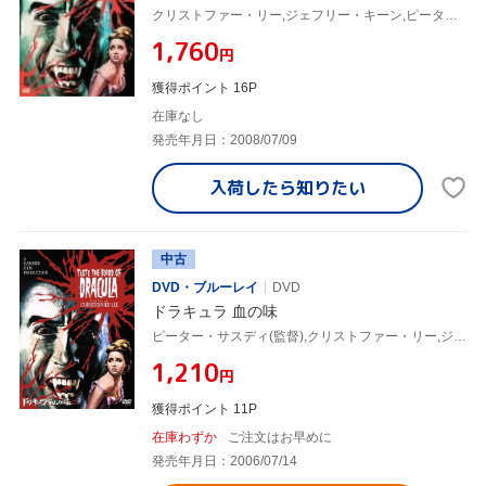
クリストファー・リー,ジェフリー・キーン,ピーター・サスディ(監督)
¥1,760
円
獲得ポイント 16P
在庫なし
発売年月日：2008/07/09
入荷したら
知りたい
中古
DVD・ブルーレイ
DVD
ドラキュラ 血の味
ピーター・サスディ(監督),クリストファー・リー,ジェフリー・キーン
¥1,210
円
獲得ポイント 11P
在庫わずか
ご注文はお早めに
発売年月日：2006/07/14