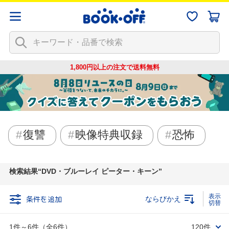
1,800円以上の注文で
送料無料
復讐
映像特典収録
恐怖
検索結果
DVD・ブルーレイ ピーター・キーン
条件を追加
ならびかえ
1件～6件（全6件）
120件