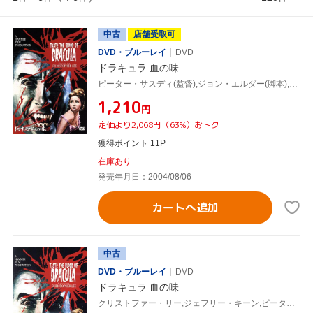
中古
店舗受取可
DVD・ブルーレイ
DVD
ドラキュラ 血の味
ピーター・サスディ(監督),ジョン・エルダー(脚本),アイダ・ヤング(制作),ジェームズ・バーナード(音楽),クリストファー・リー,ジェフリー・キーン,グウェン・ワトフォード,リンダ・ヘイドン
¥1,210
円
定価より2,068円（63%）おトク
獲得ポイント 11P
在庫あり
発売年月日：2004/08/06
カートへ追加
中古
DVD・ブルーレイ
DVD
ドラキュラ 血の味
クリストファー・リー,ジェフリー・キーン,ピーター・サスディ(監督)