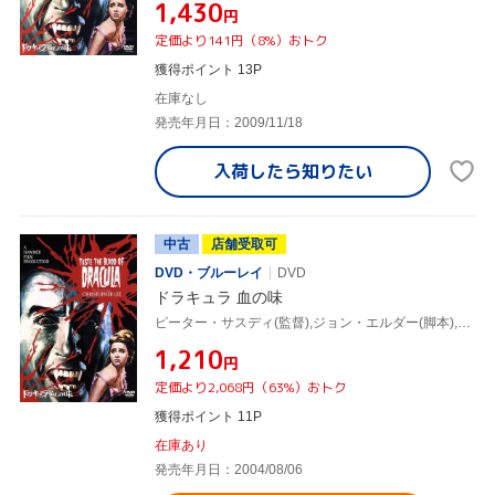
¥1,430
円
定価より141円（8%）おトク
獲得ポイント 13P
在庫なし
発売年月日：2009/11/18
入荷したら
知りたい
中古
店舗受取可
DVD・ブルーレイ
DVD
ドラキュラ 血の味
ピーター・サスディ(監督),ジョン・エルダー(脚本),アイダ・ヤング(制作),ジェームズ・バーナード(音楽),クリストファー・リー,ジェフリー・キーン,グウェン・ワトフォード,リンダ・ヘイドン
¥1,210
円
定価より2,068円（63%）おトク
獲得ポイント 11P
在庫あり
発売年月日：2004/08/06