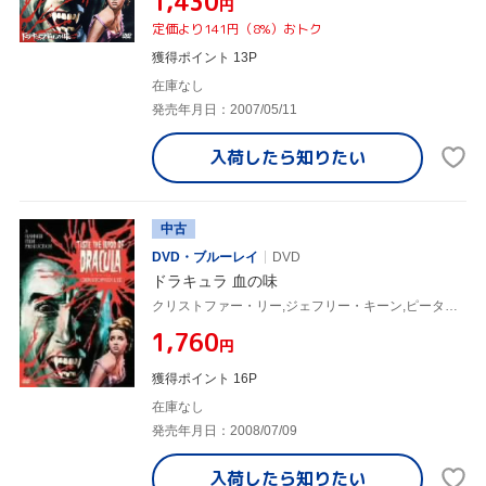
¥1,430
円
定価より141円（8%）おトク
獲得ポイント 13P
在庫なし
発売年月日：2007/05/11
入荷したら
知りたい
中古
DVD・ブルーレイ
DVD
ドラキュラ 血の味
クリストファー・リー,ジェフリー・キーン,ピーター・サスディ(監督)
¥1,760
円
獲得ポイント 16P
在庫なし
発売年月日：2008/07/09
入荷したら
知りたい