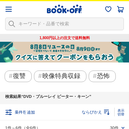
1,800円以上の注文で
送料無料
復讐
映像特典収録
恐怖
検索結果
DVD・ブルーレイ ピーター・キーン
条件を追加
ならびかえ
1件～6件（全6件）
30件