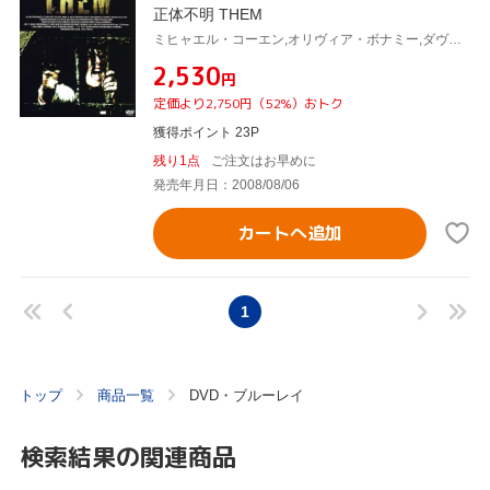
正体不明 THEM
ミヒャエル・コーエン,オリヴィア・ボナミー,ダヴィット・モロー(監督),ザヴィエ・パリュ(監督)
¥2,530
円
定価より2,750円（52%）おトク
獲得ポイント 23P
残り1点
ご注文はお早めに
発売年月日：2008/08/06
カートへ追加
1
トップ
商品一覧
DVD・ブルーレイ
検索結果の関連商品