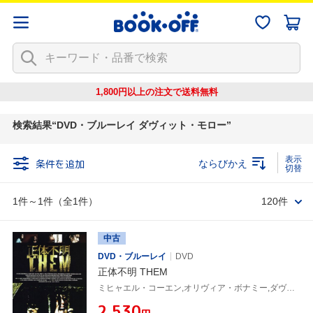
1,800円以上の注文で
送料無料
検索結果
DVD・ブルーレイ ダヴィット・モロー
条件を追加
ならびかえ
1件～1件（全1件）
120件
中古
DVD・ブルーレイ
DVD
正体不明 THEM
ミヒャエル・コーエン,オリヴィア・ボナミー,ダヴィット・モロー(監督),ザヴィエ・パリュ(監督)
¥2,530