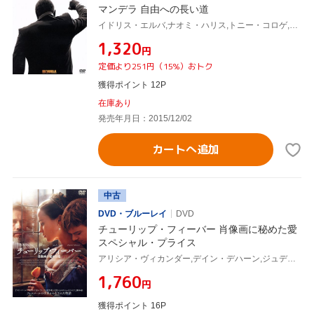
マンデラ 自由への長い道
イドリス・エルバ,ナオミ・ハリス,トニー・コロゲ,ジャスティン・チャドウィック(監督),ネルソン・マンデラ(原作)
¥1,320
円
定価より251円（15%）おトク
獲得ポイント 12P
在庫あり
発売年月日：2015/12/02
カートへ追加
中古
DVD・ブルーレイ
DVD
チューリップ・フィーバー 肖像画に秘めた愛
スペシャル・プライス
アリシア・ヴィカンダー,デイン・デハーン,ジュディ・デンチ,ジャスティン・チャドウィック(監督),デボラ・モガー(原作、脚本)
¥1,760
円
獲得ポイント 16P