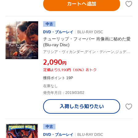
カートへ追加
中古
DVD・ブルーレイ
BLU-RAY DISC
チューリップ・フィーバー 肖像画に秘めた愛
(Blu-ray Disc)
アリシア・ヴィカンダー,デイン・デハーン,ジュディ・デンチ,ジャスティン・チャドウィック(監督),デボラ・モガー(原作、脚本)
¥2,090
円
定価より3,190円（60%）おトク
獲得ポイント 19P
在庫なし
発売年月日：2019/03/02
入荷したら
知りたい
中古
DVD・ブルーレイ
BLU-RAY DISC