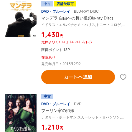
中古
店舗受取可
DVD・ブルーレイ
BLU-RAY DISC
マンデラ 自由への長い道(Blu-ray Disc)
イドリス・エルバ,ナオミ・ハリス,トニー・コロゲ,ジャスティン・チャドウィック(監督),ネルソン・マンデラ(原作)
¥1,430
円
定価より1,189円（45%）おトク
獲得ポイント 13P
在庫あり
発売年月日：2015/12/02
カートへ追加
中古
DVD・ブルーレイ
DVD
ブーリン家の姉妹
ナタリー・ポートマン,スカーレット・ヨハンソン,エリック・バナ,ジャスティン・チャドウィック(監督),スコット・ルーディン(製作総指揮),デヴィッド・M.トンプソン(製作総指揮),フィリッパ・グレゴリー(原作)
¥1,210
円