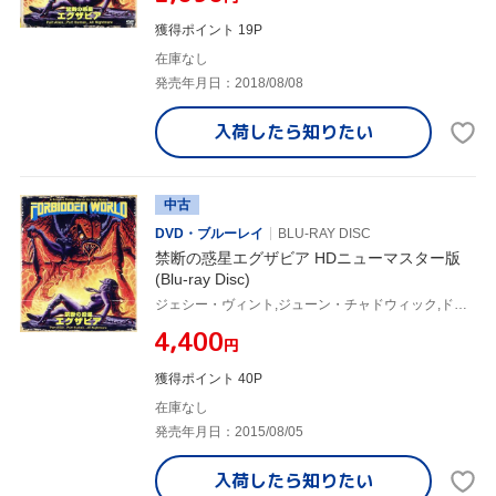
獲得ポイント 19P
在庫なし
発売年月日：2018/08/08
入荷したら
知りたい
中古
DVD・ブルーレイ
BLU-RAY DISC
禁断の惑星エグザビア HDニューマスター版
(Blu-ray Disc)
ジェシー・ヴィント,ジューン・チャドウィック,ドーン・ダンラップ,アラン・ホルツマン(監督),スーザン・ジャスティン(音楽)
¥4,400
円
獲得ポイント 40P
在庫なし
発売年月日：2015/08/05
入荷したら
知りたい