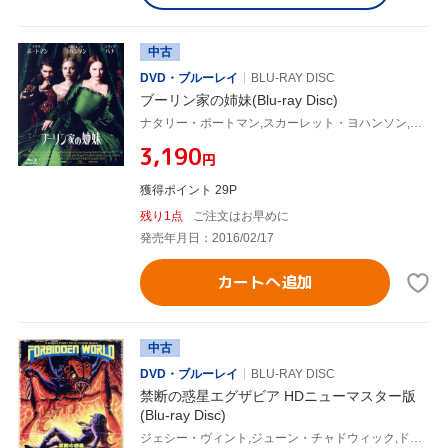
中古
DVD・ブルーレイ
BLU-RAY DISC
ブーリン家の姉妹(Blu-ray Disc)
ナタリー・ポートマン,スカーレット・ヨハンソン,エリック・バナ,ジャスティン・チャドウィック(監督),スコット・ルーディン(製作総指揮),デヴィッド・M.トンプソン(製作総指揮),フィリッパ・グレゴリー(原作)
¥3,190
円
獲得ポイント 29P
残り1点
ご注文はお早めに
発売年月日：2016/02/17
カートへ追加
中古
DVD・ブルーレイ
BLU-RAY DISC
禁断の惑星エグザビア HDニューマスター版
(Blu-ray Disc)
ジェシー・ヴィント,ジューン・チャドウィック,ドーン・ダンラップ,アラン・ホルツマン(監督),スーザン・ジャスティン(音楽)