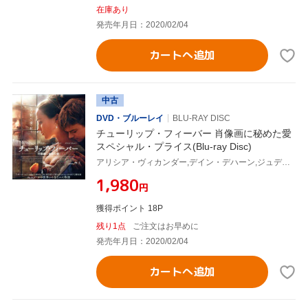
在庫あり
発売年月日：2020/02/04
カートへ追加
中古
DVD・ブルーレイ
BLU-RAY DISC
チューリップ・フィーバー 肖像画に秘めた愛
スペシャル・プライス(Blu-ray Disc)
アリシア・ヴィカンダー,デイン・デハーン,ジュディ・デンチ,ジャスティン・チャドウィック(監督),デボラ・モガー(原作、脚本)
¥1,980
円
獲得ポイント 18P
残り1点
ご注文はお早めに
発売年月日：2020/02/04
カートへ追加