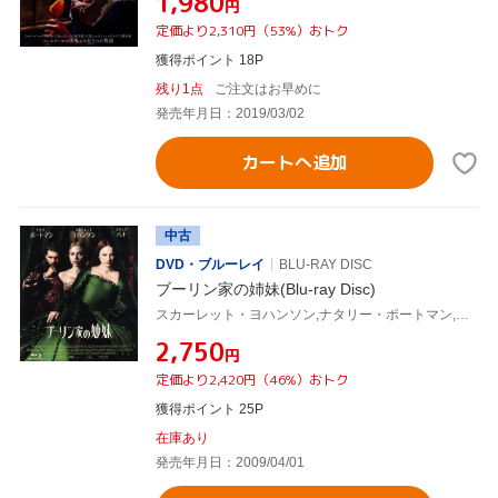
¥1,980
円
定価より2,310円（53%）おトク
獲得ポイント 18P
残り1点
ご注文はお早めに
発売年月日：2019/03/02
カートへ追加
中古
DVD・ブルーレイ
BLU-RAY DISC
ブーリン家の姉妹(Blu-ray Disc)
スカーレット・ヨハンソン,ナタリー・ポートマン,スカーレット・ヨハンソン,エリック・バナ,ジャスティン・チャドウィック(監督),フィリッパ・グレゴリー(原作)
¥2,750
円
定価より2,420円（46%）おトク
獲得ポイント 25P
在庫あり
発売年月日：2009/04/01