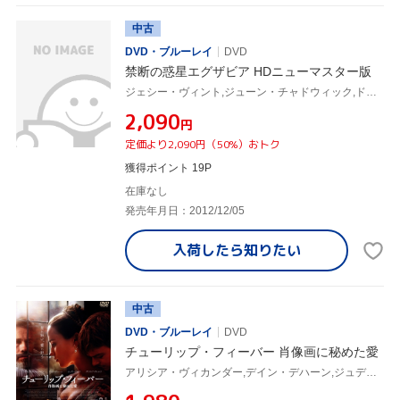
中古
DVD・ブルーレイ
DVD
禁断の惑星エグザビア HDニューマスター版
ジェシー・ヴィント,ジューン・チャドウィック,ドーン・ダンラップ,アラン・ホルツマン(監督),スーザン・ジャスティン(音楽)
¥2,090
円
定価より2,090円（50%）おトク
獲得ポイント 19P
在庫なし
発売年月日：2012/12/05
入荷したら
知りたい
中古
DVD・ブルーレイ
DVD
チューリップ・フィーバー 肖像画に秘めた愛
アリシア・ヴィカンダー,デイン・デハーン,ジュディ・デンチ,ジャスティン・チャドウィック(監督),デボラ・モガー(原作、脚本)