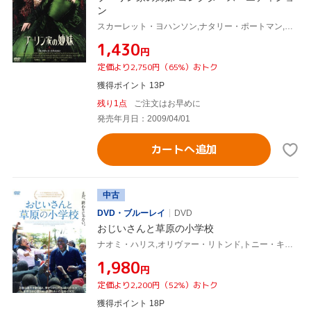
ン
スカーレット・ヨハンソン,ナタリー・ポートマン,スカーレット・ヨハンソン,エリック・バナ,ジャスティン・チャドウィック(監督),フィリッパ・グレゴリー(原作)
¥1,430
円
定価より2,750円（65%）おトク
獲得ポイント 13P
残り1点
ご注文はお早めに
発売年月日：2009/04/01
カートへ追加
中古
DVD・ブルーレイ
DVD
おじいさんと草原の小学校
ナオミ・ハリス,オリヴァー・リトンド,トニー・キゴロギ,ジャスティン・チャドウィック(監督),アレックス・ヘッフェス(音楽)
¥1,980
円
定価より2,200円（52%）おトク
獲得ポイント 18P