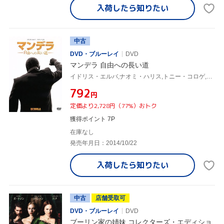
入荷したら
知りたい
中古
DVD・ブルーレイ
DVD
マンデラ 自由への長い道
イドリス・エルバ,ナオミ・ハリス,トニー・コロゲ,ジャスティン・チャドウィック(監督),ネルソン・マンデラ(原作)
¥792
円
定価より2,728円（77%）おトク
獲得ポイント 7P
在庫なし
発売年月日：2014/10/22
入荷したら
知りたい
中古
店舗受取可
DVD・ブルーレイ
DVD
ブーリン家の姉妹 コレクターズ・エディショ