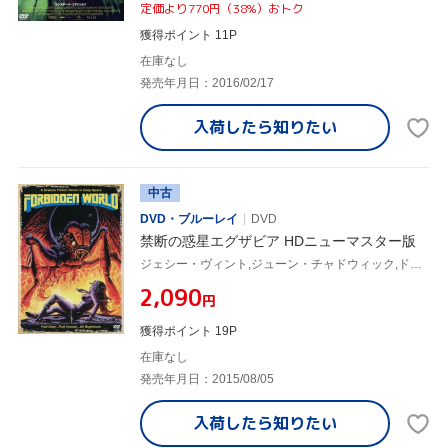
定価より770円（38%）おトク
獲得ポイント 11P
在庫なし
発売年月日：2016/02/17
入荷したら
知りたい
中古
DVD・ブルーレイ
DVD
禁断の惑星エグザビア HDニューマスター版
ジェシー・ヴィント,ジューン・チャドウィック,ドーン・ダンラップ,アラン・ホルツマン(監督),スーザン・ジャスティン(音楽)
¥2,090
円
獲得ポイント 19P
在庫なし
発売年月日：2015/08/05
入荷したら
知りたい