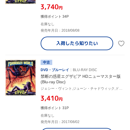
¥3,740
円
獲得ポイント 34P
在庫なし
発売年月日：2018/08/08
入荷したら
知りたい
中古
DVD・ブルーレイ
BLU-RAY DISC
禁断の惑星エグザビア HDニューマスター版
(Blu-ray Disc)
ジェシー・ヴィント,ジューン・チャドウィック,ドーン・ダンラップ,アラン・ホルツマン(監督),スーザン・ジャスティン(音楽)
¥3,410
円
獲得ポイント 31P
在庫なし
発売年月日：2017/08/02