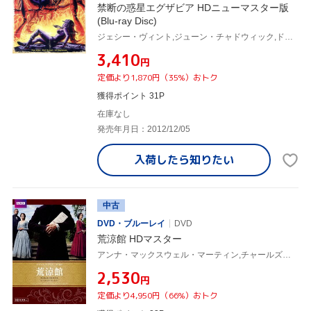
禁断の惑星エグザビア HDニューマスター版
(Blu-ray Disc)
ジェシー・ヴィント,ジューン・チャドウィック,ドーン・ダンラップ,アラン・ホルツマン(監督),スーザン・ジャスティン(音楽)
¥3,410
円
定価より1,870円（35%）おトク
獲得ポイント 31P
在庫なし
発売年月日：2012/12/05
入荷したら
知りたい
中古
DVD・ブルーレイ
DVD
荒涼館 HDマスター
アンナ・マックスウェル・マーティン,チャールズ・ダンス,キャリー・マリガン,ジャスティン・チャドウィック(監督),スザンナ・ホワイト(監督),チャールズ・ディケンズ(原作)
¥2,530
円
定価より4,950円（66%）おトク