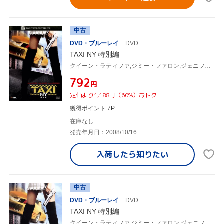
中古
DVD・ブルーレイ
DVD
TAXI NY 特別編
クイーン・ラティファ,ジミー・ファロン,ジェニファー・エスポジート,ジゼル・ブンチェン,ティム・ストーリー(監督),リュック・ベッソン(製作、原案),クリストフ・ベック(音楽)
¥792
円
定価より1,188円（60%）おトク
獲得ポイント 7P
在庫なし
発売年月日：2008/10/16
入荷したら
知りたい
中古
DVD・ブルーレイ
DVD
TAXI NY 特別編
クイーン・ラティファ,ジミー・ファロン,ジェニファー・エスポジート,ジゼル・ブンチェン,ティム・ストーリー(監督),リュック・ベッソン(製作、原案),クリストフ・ベック(音楽)