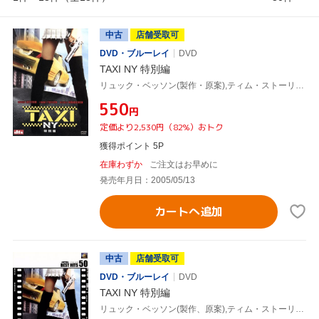
中古
店舗受取可
DVD・ブルーレイ
DVD
TAXI NY 特別編
リュック・ベッソン(製作・原案),ティム・ストーリー(監督),クイーン・ラティファ,ジミー・ファロン,ジゼル・ブンチェン,ジェニファー・エスポジート
¥550
円
定価より2,530円（82%）おトク
獲得ポイント 5P
在庫わずか
ご注文はお早めに
発売年月日：2005/05/13
カートへ追加
中古
店舗受取可
DVD・ブルーレイ
DVD
TAXI NY 特別編
リュック・ベッソン(製作、原案),ティム・ストーリー(監督),クイーン・ラティファ,ジミー・ファロン