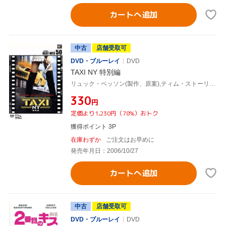
カートへ追加
中古
店舗受取可
DVD・ブルーレイ
DVD
TAXI NY 特別編
リュック・ベッソン(製作、原案),ティム・ストーリー(監督),クイーン・ラティファ,ジミー・ファロン,ジゼル・ブンチェン,ジェニファー・エスポジート
¥330
円
定価より1,230円（78%）おトク
獲得ポイント 3P
在庫わずか
ご注文はお早めに
発売年月日：2006/10/27
カートへ追加
中古
店舗受取可
DVD・ブルーレイ
DVD