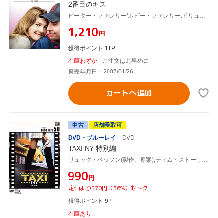
2番目のキス
ピーター・ファレリー/ボビー・ファレリー,ドリュー・バリモア,ジミー・ファロン,ニック・ホーンビィ(原作)
¥1,210
円
獲得ポイント 11P
在庫わずか
ご注文はお早めに
発売年月日：2007/01/26
カートへ追加
中古
店舗受取可
DVD・ブルーレイ
DVD
TAXI NY 特別編
リュック・ベッソン(製作、原案),ティム・ストーリー(監督),クイーン・ラティファ,ジミー・ファロン,ジゼル・ブンチェン,ジェニファー・エスポジート
¥990
円
定価より570円（36%）おトク
獲得ポイント 9P
在庫あり