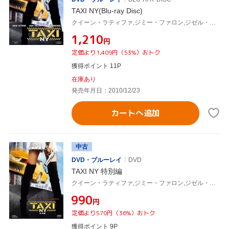
TAXI NY(Blu-ray Disc)
クイーン・ラティファ,ジミー・ファロン,ジゼル・ブンチェン,ティム・ストーリー(監督),リュック・ベッソン(製作、原案),クリストフ・ベック(音楽)
¥1,210
円
定価より1,409円（53%）おトク
獲得ポイント 11P
在庫あり
発売年月日：2010/12/23
カートへ追加
中古
DVD・ブルーレイ
DVD
TAXI NY 特別編
クイーン・ラティファ,ジミー・ファロン,ジゼル・ブンチェン,ティム・ストーリー(監督),クリストフ・ベック(音楽),リュック・ベッソン(製作、原案)
¥990
円
定価より570円（36%）おトク
獲得ポイント 9P