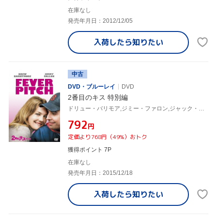
在庫なし
発売年月日：2012/12/05
入荷したら
知りたい
中古
DVD・ブルーレイ
DVD
2番目のキス 特別編
ドリュー・バリモア,ジミー・ファロン,ジャック・ケーラー,ピーター・ファレリー(監督),ボビー・ファレリー(監督),ニック・ホーンビィ(原作)
¥792
円
定価より768円（49%）おトク
獲得ポイント 7P
在庫なし
発売年月日：2015/12/18
入荷したら
知りたい