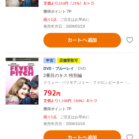
定価より250円（23%）おトク
獲得ポイント 7P
残り1点
ご注文はお早めに
発売年月日：2008/03/19
カートへ追加
中古
店舗受取可
DVD・ブルーレイ
DVD
2番目のキス 特別編
ドリュー・バリモア,ジミー・ファロン,ピーター・ファレリー(監督),ボビー・ファレリー(監督),ニック・ホーンビィ(原作)
¥792
円
定価より1,188円（60%）おトク
獲得ポイント 7P
残り1点
ご注文はお早めに
発売年月日：2008/10/16
カートへ追加