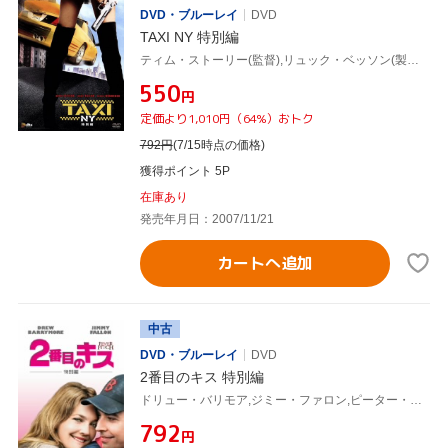
DVD・ブルーレイ
DVD
TAXI NY 特別編
ティム・ストーリー(監督),リュック・ベッソン(製作、原案),クイーン・ラティファ,ジミー・ファロン,ジゼル・ブンチェン,ジェニファー・エスポジート
¥550
円
定価より1,010円（64%）おトク
792
円
(7/15時点の価格)
獲得ポイント 5P
在庫あり
発売年月日：2007/11/21
カートへ追加
中古
DVD・ブルーレイ
DVD
2番目のキス 特別編
ドリュー・バリモア,ジミー・ファロン,ピーター・ファレリー(監督),ボビー・ファレリー(監督),ニック・ホーンビィ(原作)
¥792
円