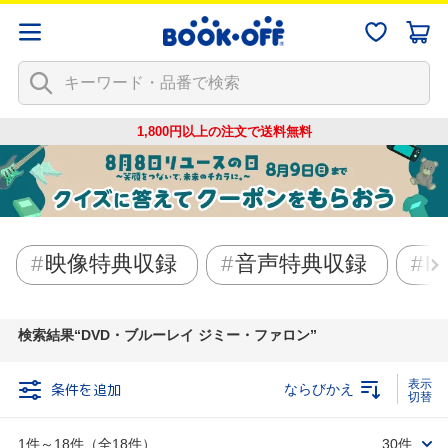
1,800円以上の注文で
送料無料
映像特典収録
音声特典収録
Bl
検索結果
DVD・ブルーレイ ジミー・ファロン
条件を追加
ならびかえ
1件～18件（全18件）
30件