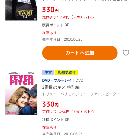
¥330
円
定価より1,230円（78%）おトク
獲得ポイント 3P
在庫あり
発売年月日：2010/06/25
カートへ追加
中古
店舗受取可
DVD・ブルーレイ
DVD
2番目のキス 特別編
ドリュー・バリモア,ジミー・ファロン,ピーター・ファレリー(監督),ボビー・ファレリー(監督),ニック・ホーンビィ(原作)
¥330
円
定価より1,230円（78%）おトク
獲得ポイント 3P
在庫あり
発売年月日：2010/06/25