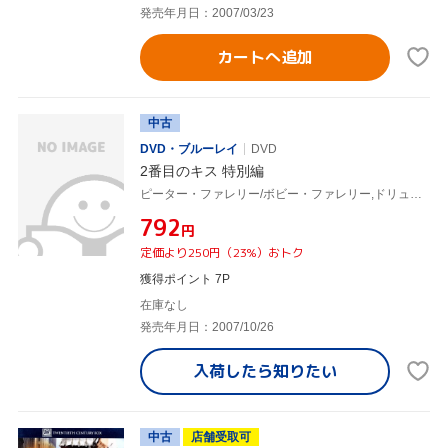
発売年月日：2007/03/23
カートへ追加
中古
DVD・ブルーレイ
DVD
2番目のキス 特別編
ピーター・ファレリー/ボビー・ファレリー,ドリュー・バリモア,ジミー・ファロン,ニック・ホーンビィ(原作)
¥792
円
定価より250円（23%）おトク
獲得ポイント 7P
在庫なし
発売年月日：2007/10/26
入荷したら
知りたい
中古
店舗受取可