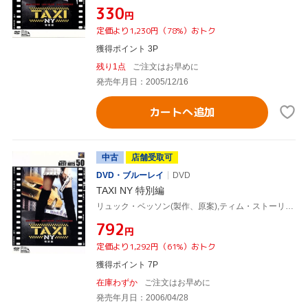
¥330
円
定価より1,230円（78%）おトク
獲得ポイント 3P
残り1点
ご注文はお早めに
発売年月日：2005/12/16
カートへ追加
中古
店舗受取可
DVD・ブルーレイ
DVD
TAXI NY 特別編
リュック・ベッソン(製作、原案),ティム・ストーリー(監督),クイーン・ラティファ,ジミー・ファロン,ジゼル・ブンチェン,ジェニファー・エスポジート
¥792
円
定価より1,292円（61%）おトク
獲得ポイント 7P
在庫わずか
ご注文はお早めに
発売年月日：2006/04/28