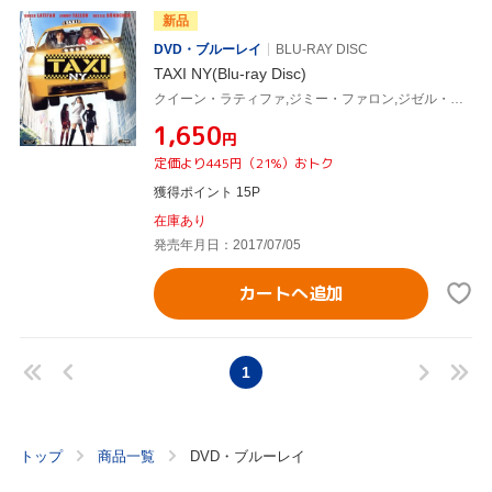
新品
DVD・ブルーレイ
BLU-RAY DISC
TAXI NY(Blu-ray Disc)
クイーン・ラティファ,ジミー・ファロン,ジゼル・ブンチェン,ティム・ストーリー(監督),ロバート・シモンズ(製作総指揮),アイラ・シューマン(製作総指揮),クリストフ・ベック(音楽)
¥1,650
円
定価より445円（21%）おトク
獲得ポイント 15P
在庫あり
発売年月日：2017/07/05
カートへ追加
1
トップ
商品一覧
DVD・ブルーレイ