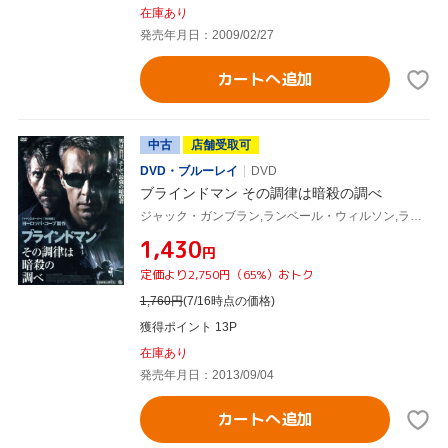
在庫あり
発売年月日：2009/02/27
カートへ追加
中古
店舗受取可
DVD・ブルーレイ
DVD
ブラインドマン その調律は暗殺の調べ
ジャック・ガンブラン,ランベール・ウィルソン,ラファエル・アゴゲ,ザヴィエ・パリュ(監督),リュック・ベッソン(原案、共同脚本、製作)
¥1,430
円
定価より2,750円（65%）おトク
1,760
円
(7/16時点の価格)
獲得ポイント 13P
在庫あり
発売年月日：2013/09/04
カートへ追加