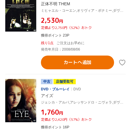
正体不明 THEM
ミヒャエル・コーエン,オリヴィア・ボナミー,ダヴィット・モロー(監督),ザヴィエ・パリュ(監督)
¥2,530
円
定価より2,750円（52%）おトク
獲得ポイント 23P
残り1点
ご注文はお早めに
発売年月日：2008/08/06
カートへ追加
中古
店舗受取可
DVD・ブルーレイ
DVD
アイズ
ジェシカ・アルバ,アレッサンドロ・ニヴォラ,ダヴィド・モロー(監督),ザヴィエ・パリュ(監督)
¥1,760
円
定価より2,420円（57%）おトク
獲得ポイント 16P