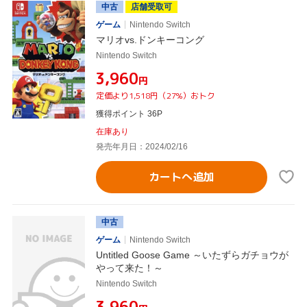
中古
店舗受取可
ゲーム
Nintendo Switch
マリオvs.ドンキーコング
Nintendo Switch
¥3,960
円
定価より1,518円（27%）おトク
獲得ポイント 36P
在庫あり
発売年月日：2024/02/16
カートへ追加
中古
ゲーム
Nintendo Switch
Untitled Goose Game ～いたずらガチョウが
やって来た！～
Nintendo Switch
¥3,960