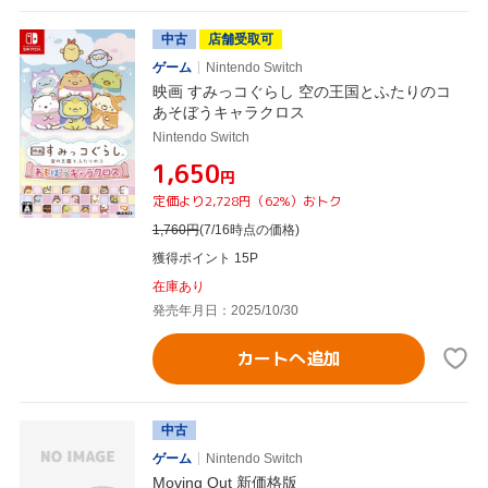
中古
店舗受取可
ゲーム
Nintendo Switch
映画 すみっコぐらし 空の王国とふたりのコ
あそぼうキャラクロス
Nintendo Switch
¥1,650
円
定価より2,728円（62%）おトク
1,760
円
(7/16時点の価格)
獲得ポイント 15P
在庫あり
発売年月日：2025/10/30
カートへ追加
中古
ゲーム
Nintendo Switch
Moving Out 新価格版