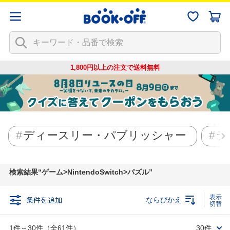
1,800円以上の注文で
送料無料
ディースリー・パブリッシャー
テ
検索結果
ゲーム>NintendoSwitch>パズル
条件を追加
ならびかえ
1件～30件（全61件）
30件