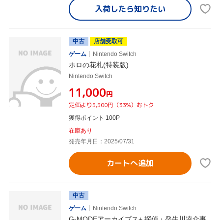
入荷したら
知りたい
中古
店舗受取可
ゲーム
Nintendo Switch
ホロの花札(特装版)
Nintendo Switch
¥11,000
円
定価より5,500円（33%）おトク
獲得ポイント 100P
在庫あり
発売年月日：2025/07/31
カートへ追加
中古
ゲーム
Nintendo Switch
G-MODEアーカイブス+ 探偵・癸生川凌介事