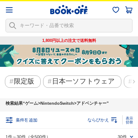
1,800円以上の注文で
送料無料
限定版
日本一ソフトウェア
検索結果
ゲーム>NintendoSwitch>アドベンチャー
条件を追加
ならびかえ
1件～30件（全500件）
30件