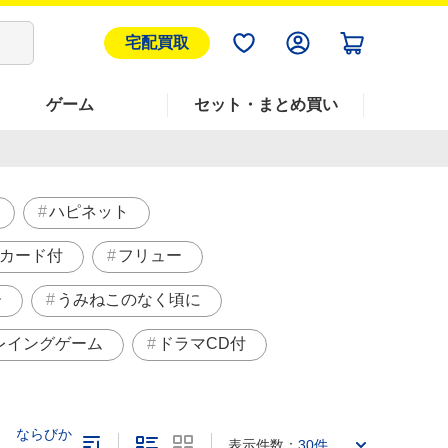
宅配買取
ゲーム
セット・まとめ買い
ハピネット
カード付
フリュー
ー
うみねこのなく頃に
レイングゲーム
ドラマCD付
ならびか
表示件数：
30件