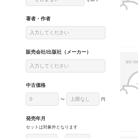
著者・作者
販売会社/出版社（メーカー）
中古価格
〜
円
発売年月
セットは対象外となります