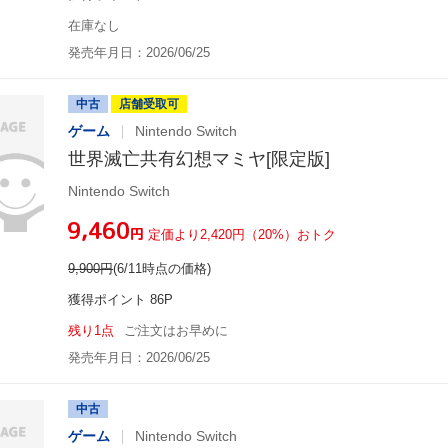
在庫なし
発売年月日：2026/06/25
中古
店舗受取可
ゲーム
Nintendo Switch
世界滅亡共有幻想マミヤ[限定版]
Nintendo Switch
¥9,460
円
定価より2,420円（20%）おトク
9,900
円
(6/11時点の価格)
獲得ポイント 86P
残り1点
ご注文はお早めに
発売年月日：2026/06/25
中古
ゲーム
Nintendo Switch