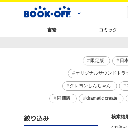
書籍
コミック
限定版
日
オリジナルサウンドトラ
クレヨンしんちゃん
同梱版
dramatic create
絞り込み
検索結
481件～