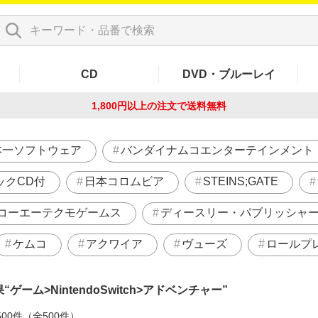
CD
DVD・ブルーレイ
1,800円以上の注文で
送料無料
本一ソフトウェア
バンダイナムコエンターテインメント
ックCD付
日本コロムビア
STEINS;GATE
コーエーテクモゲームス
ディースリー・パブリッシャ
ケムコ
アクワイア
ヴューズ
ロールプ
果
ゲーム>NintendoSwitch>アドベンチャー
500件（全500件）