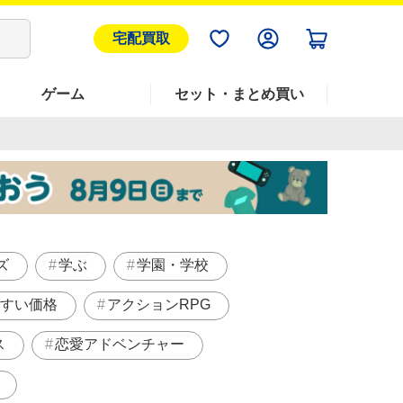
宅配買取
ゲーム
セット・まとめ買い
ズ
学ぶ
学園・学校
すい価格
アクションRPG
ス
恋愛アドベンチャー