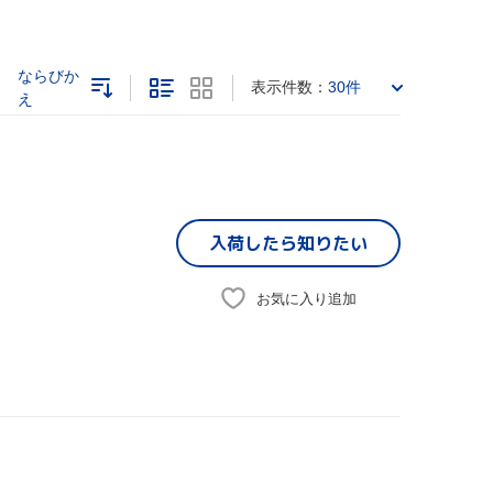
ならびか
表示件数：
30件
え
入荷したら
知りたい
お気に入り追加