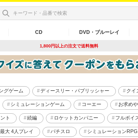
CD
DVD・ブルーレイ
1,800円以上の注文で
送料無料
ングゲーム
ディースリー・パブリッシャー
クイ
シミュレーションゲーム
コーエー
お求めや
メント
続編
ロケットカンパニー
フルボイ
最大 4人プレイ
パチスロ
シミュレーションRPG