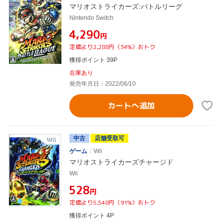
マリオストライカーズ:バトルリーグ
Nintendo Switch
¥4,290
円
定価より2,288円（34%）おトク
獲得ポイント 39P
在庫あり
発売年月日：2022/06/10
カートへ追加
中古
店舗受取可
ゲーム
Wii
マリオストライカーズチャージド
Wii
¥528
円
定価より5,548円（91%）おトク
獲得ポイント 4P