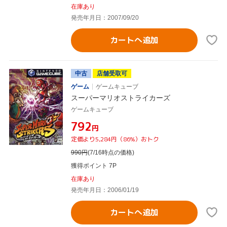
在庫あり
発売年月日：2007/09/20
カートへ追加
中古
店舗受取可
ゲーム
ゲームキューブ
スーパーマリオストライカーズ
ゲームキューブ
¥792
円
定価より5,284円（86%）おトク
990
円
(7/16時点の価格)
獲得ポイント 7P
在庫あり
発売年月日：2006/01/19
カートへ追加