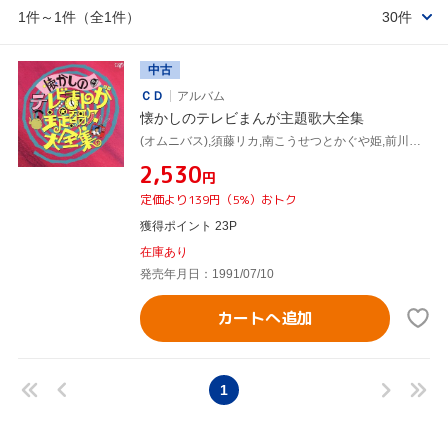
1件～1件（全1件）
30件
中古
ＣＤ
アルバム
懐かしのテレビまんが主題歌大全集
(オムニバス),須藤リカ,南こうせつとかぐや姫,前川陽子,葉村エツコ,チャーリー・チェイ,子門真人,大安蓮
¥2,530
円
定価より139円（5%）おトク
獲得ポイント 23P
在庫あり
発売年月日：1991/07/10
カートへ追加
1