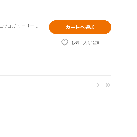
(オムニバス),須藤リカ,南こうせつとかぐや姫,前川陽子,葉村エツコ,チャーリー・チェイ,子門真人,大安蓮
カートへ追加
お気に入り追加