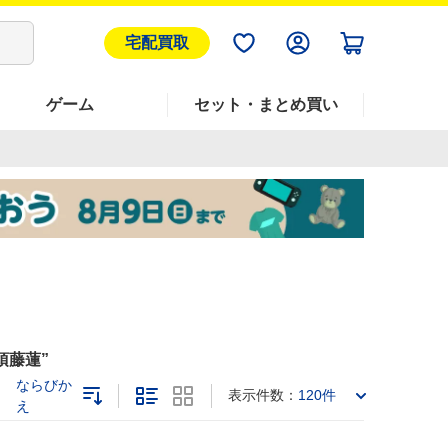
宅配買取
ゲーム
セット・まとめ買い
須藤蓮
ならびか
表示件数：
120件
え