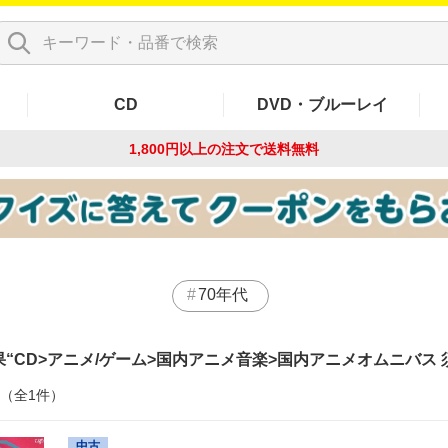
CD
DVD・ブルーレイ
1,800円以上の注文で
送料無料
70年代
果
CD>アニメ/ゲーム>国内アニメ音楽>国内アニメオムニバス 
件（全1件）
中古