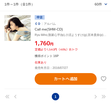
1件～1件（全1件）
60件
中古
ＣＤ
アルバム
Call me(SHM-CD)
Ryu Miho,類家心平(tp),小沼ようすけ(g),宮本貴奈(p),本多俊之(ss),川村竜,鈴木直人,仙道さおり
¥1,760
円
定価より1,540円（46%）おトク
獲得ポイント 16P
在庫あり
発売年月日：2016/07/27
カートへ追加
1