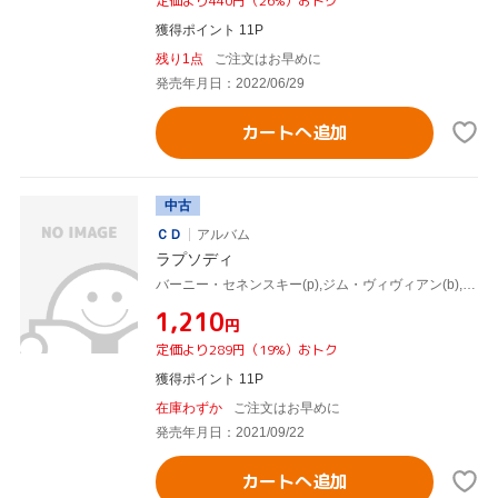
定価より440円（26%）おトク
獲得ポイント 11P
残り1点
ご注文はお早めに
発売年月日：2022/06/29
カートへ追加
中古
ＣＤ
アルバム
ラプソディ
バーニー・セネンスキー(p),ジム・ヴィヴィアン(b),ボブ・モーゼス(ds)
¥1,210
円
定価より289円（19%）おトク
獲得ポイント 11P
在庫わずか
ご注文はお早めに
発売年月日：2021/09/22
カートへ追加