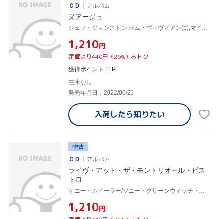
ＣＤ
アルバム
ヌアージュ
ジェフ・ジョンストン,ジム・ヴィヴィアン(b),マイク・ビラード(ds)
¥1,210
円
定価より440円（26%）おトク
獲得ポイント 11P
在庫なし
発売年月日：2022/06/29
入荷したら
知りたい
中古
ＣＤ
アルバム
ライヴ・アット・ザ・モントリオール・ビス
トロ
ケニー・ホイーラー/ソニー・グリーンウィッチ・クインテット,ケニー・ウィーラー(tp、flh),ソニー・グリーンウィッチ(g),ドン・トンプソン(p),ジム・ヴィヴィアン(b),ジョー・ラバーベラ(ds),バリー・エルムズ(ds)
¥1,210
円