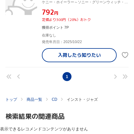
ケニー・ホイーラー～ソニー・グリーンウィッチ・クインテット,ケニー・ホイーラー,ソニー・グリーンウィッチ,ドン・トンプソン,ジム・ヴィヴィアン,ジョー・ラバーベラ,バリー・エルムズ
¥792
円
定価より308円（28%）おトク
獲得ポイント 7P
在庫なし
発売年月日：2025/10/22
入荷したら
知りたい
1
トップ
商品一覧
CD
インスト・ジャズ
検索結果の関連商品
表示できるレコメンドコンテンツがありません