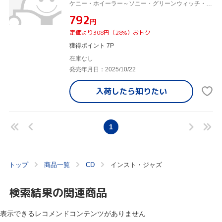
ケニー・ホイーラー～ソニー・グリーンウィッチ・クインテット,ケニー・ホイーラー,ソニー・グリーンウィッチ,ドン・トンプソン,ジム・ヴィヴィアン,ジョー・ラバーベラ,バリー・エルムズ
¥792
円
定価より308円（28%）おトク
獲得ポイント 7P
在庫なし
発売年月日：2025/10/22
入荷したら
知りたい
1
トップ
商品一覧
CD
インスト・ジャズ
検索結果の関連商品
表示できるレコメンドコンテンツがありません