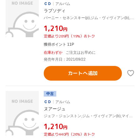
ＣＤ
アルバム
ラプソディ
バーニー・セネンスキー(p),ジム・ヴィヴィアン(b),ボブ・モーゼス(ds)
¥1,210
円
定価より289円（19%）おトク
獲得ポイント 11P
在庫わずか
ご注文はお早めに
発売年月日：2021/09/22
カートへ追加
中古
ＣＤ
アルバム
ヌアージュ
ジェフ・ジョンストン,ジム・ヴィヴィアン(b),マイク・ビラード(ds)
¥1,210
円
定価より440円（26%）おトク