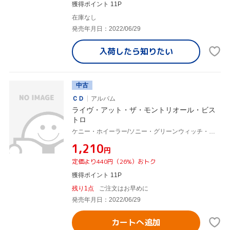
獲得ポイント 11P
在庫なし
発売年月日：2022/06/29
入荷したら
知りたい
中古
ＣＤ
アルバム
ライヴ・アット・ザ・モントリオール・ビス
トロ
ケニー・ホイーラー/ソニー・グリーンウィッチ・クインテット,ケニー・ウィーラー(tp、flh),ソニー・グリーンウィッチ(g),ドン・トンプソン(p),ジム・ヴィヴィアン(b),ジョー・ラバーベラ(ds),バリー・エルムズ(ds)
¥1,210
円
定価より440円（26%）おトク
獲得ポイント 11P
残り1点
ご注文はお早めに
発売年月日：2022/06/29
カートへ追加