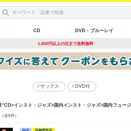
CD
DVD・ブルーレイ
1,800円以上の注文で
送料無料
サックス
DVD付
果
CD>インスト・ジャズ>国内インスト・ジャズ>国内フュー
件（全5件）
中古
店舗受取可