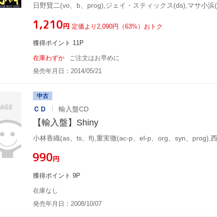
¥1,210
円
定価より2,090円（63%）おトク
獲得ポイント 11P
在庫わずか
ご注文はお早めに
発売年月日：2014/05/21
中古
ＣＤ
輸入盤CD
【輸入盤】Shiny
¥990
円
獲得ポイント 9P
在庫なし
発売年月日：2008/10/07