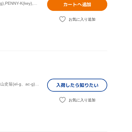
日野賢二(vo、b、prog),ジェイ・スティックス(ds),マサ小浜(g),PENNY-K(key),NOBU-K(key),アンディ・ウルフ(sax),日野皓正(tp),Maru
カートへ追加
お気に入り追加
小林香織(as、ts、fl),重実徹(ac-p、el-p、org、syn、prog),西山史翁(el-g、ac-g),清水興(el-b),ジェイ・スティックス(ds),村田隆行(el-b)
入荷したら
知りたい
お気に入り追加