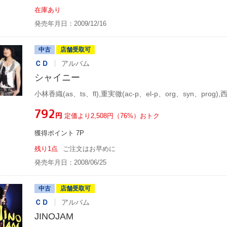
在庫あり
発売年月日：2009/12/16
中古
店舗受取可
ＣＤ
アルバム
シャイニー
¥792
円
定価より2,508円（76%）おトク
獲得ポイント 7P
残り1点
ご注文はお早めに
発売年月日：2008/06/25
中古
店舗受取可
ＣＤ
アルバム
JINOJAM