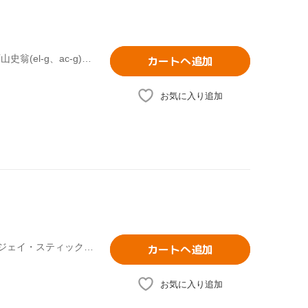
小林香織(as、ts、fl),重実徹(ac-p、el-p、org、syn、prog),西山史翁(el-g、ac-g),清水興(el-b),ジェイ・スティックス(ds),村田隆行(el-b)
カートへ追加
お気に入り追加
小林香織(sax、key),マサ小浜(g),谷口喜男(key),村田隆行(b),ジェイ・スティックス(ds、prog),NOBU-K(key)
カートへ追加
お気に入り追加