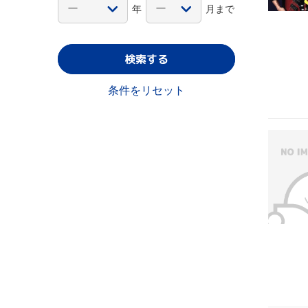
年
月まで
検索する
条件をリセット