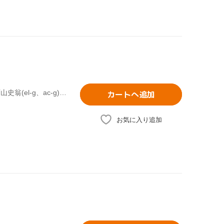
小林香織(as、ts、fl),重実徹(ac-p、el-p、org、syn、prog),西山史翁(el-g、ac-g),清水興(el-b),ジェイ・スティックス(ds),村田隆行(el-b)
カートへ追加
お気に入り追加