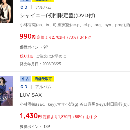
ＣＤ
アルバム
シャイニー(初回限定盤)(DVD付)
¥990
円
定価より2,781円（73%）おトク
獲得ポイント 9P
残り1点
ご注文はお早めに
発売年月日：2008/06/25
中古
店舗受取可
ＣＤ
アルバム
LUV SAX
¥1,430
円
定価より1,870円（56%）おトク
獲得ポイント 13P