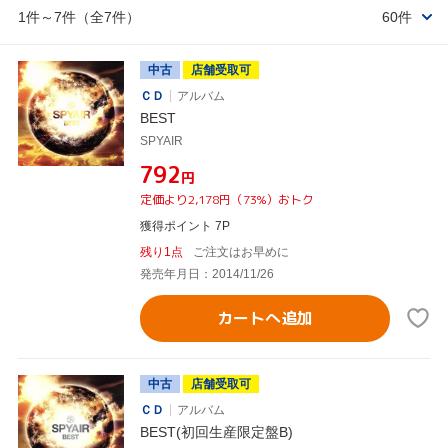
1件～7件（全7件）
60件
中古
店舗受取可
ＣＤ
アルバム
BEST
SPYAIR
¥792
円
定価より2,178円（73%）おトク
獲得ポイント 7P
残り1点
ご注文はお早めに
発売年月日：2014/11/26
カートへ追加
中古
店舗受取可
ＣＤ
アルバム
BEST(初回生産限定盤B)