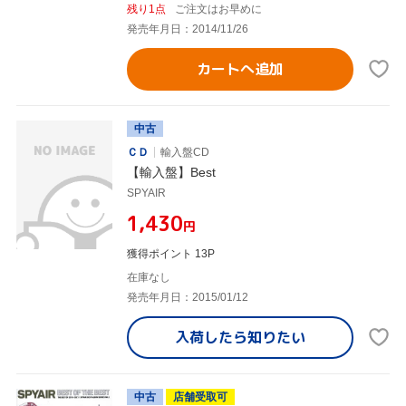
残り1点
ご注文はお早めに
発売年月日：2014/11/26
カートへ追加
中古
ＣＤ
輸入盤CD
【輸入盤】Best
SPYAIR
¥1,430
円
獲得ポイント 13P
在庫なし
発売年月日：2015/01/12
入荷したら
知りたい
中古
店舗受取可