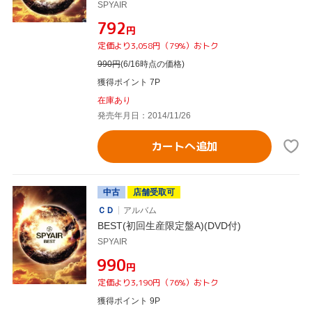
SPYAIR
¥792
円
定価より3,058円（79%）おトク
990
円
(6/16時点の価格)
獲得ポイント 7P
在庫あり
発売年月日：2014/11/26
カートへ追加
中古
店舗受取可
ＣＤ
アルバム
BEST(初回生産限定盤A)(DVD付)
SPYAIR
¥990
円
定価より3,190円（76%）おトク
獲得ポイント 9P