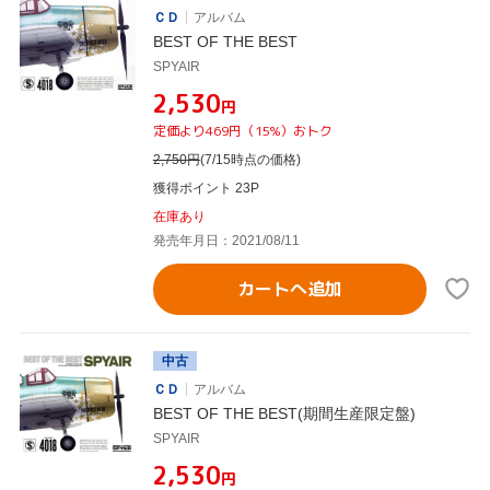
ＣＤ
アルバム
BEST OF THE BEST
SPYAIR
¥2,530
円
定価より469円（15%）おトク
2,750
円
(7/15時点の価格)
獲得ポイント 23P
在庫あり
発売年月日：2021/08/11
カートへ追加
中古
ＣＤ
アルバム
BEST OF THE BEST(期間生産限定盤)
SPYAIR
¥2,530
円