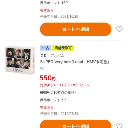
獲得ポイント 13P
在庫あり
発売年月日：2021/10/26
カートへ追加
中古
店舗受取可
ＣＤ
アルバム
SUPER Very best(Loppi・HMV限定盤)
V6
¥550
円
定価より4,180円（88%）おトク
693
円
(6/16時点の価格)
獲得ポイント 5P
在庫あり
発売年月日：2015/07/29
カートへ追加