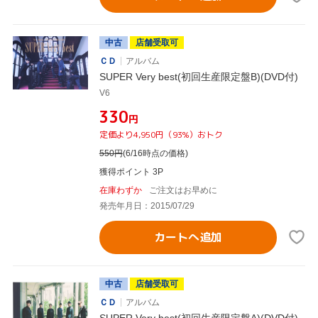
中古
店舗受取可
ＣＤ
アルバム
SUPER Very best(初回生産限定盤B)(DVD付)
V6
¥330
円
定価より4,950円（93%）おトク
550
円
(6/16時点の価格)
獲得ポイント 3P
在庫わずか
ご注文はお早めに
発売年月日：2015/07/29
カートへ追加
中古
店舗受取可
ＣＤ
アルバム
SUPER Very best(初回生産限定盤A)(DVD付)