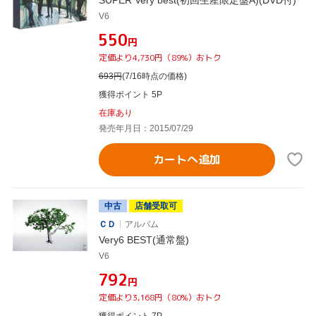
V6
¥550
円
定価より4,730円（89%）おトク
693
円
(7/16時点の価格)
獲得ポイント 5P
在庫あり
発売年月日：2015/07/29
カートへ追加
中古
店舗受取可
ＣＤ
アルバム
Very6 BEST(通常盤)
V6
¥792
円
定価より3,168円（80%）おトク
獲得ポイント 7P