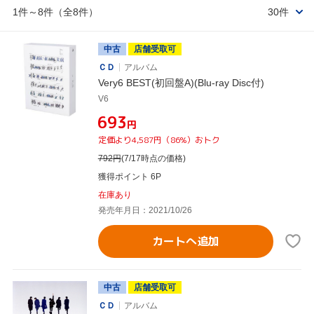
1件～8件（全8件）
30件
中古
店舗受取可
ＣＤ
アルバム
Very6 BEST(初回盤A)(Blu-ray Disc付)
V6
¥693
円
定価より4,587円（86%）おトク
792
円
(7/17時点の価格)
獲得ポイント 6P
在庫あり
発売年月日：2021/10/26
カートへ追加
中古
店舗受取可
ＣＤ
アルバム