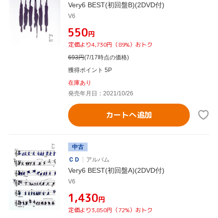
Very6 BEST(初回盤B)(2DVD付)
V6
¥550
円
定価より4,730円（89%）おトク
693
円
(7/17時点の価格)
獲得ポイント 5P
在庫あり
発売年月日：2021/10/26
カートへ追加
中古
ＣＤ
アルバム
Very6 BEST(初回盤A)(2DVD付)
V6
¥1,430
円
定価より3,850円（72%）おトク