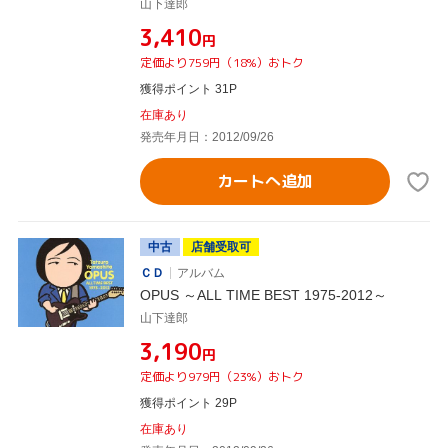
山下達郎
¥3,410
円
定価より759円（18%）おトク
獲得ポイント 31P
在庫あり
発売年月日：2012/09/26
カートへ追加
中古
店舗受取可
ＣＤ
アルバム
OPUS ～ALL TIME BEST 1975-2012～
山下達郎
¥3,190
円
定価より979円（23%）おトク
獲得ポイント 29P
在庫あり