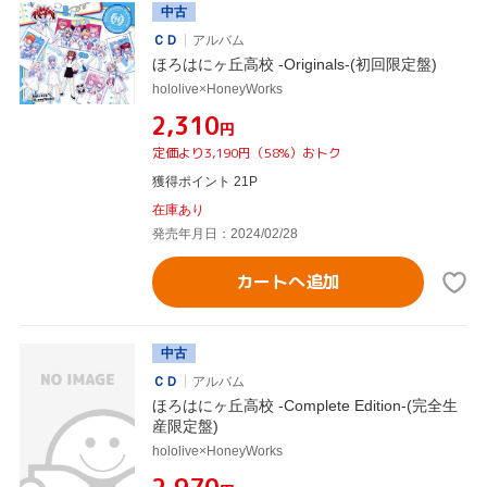
中古
ＣＤ
アルバム
ほろはにヶ丘高校 -Originals-(初回限定盤)
hololive×HoneyWorks
¥2,310
円
定価より3,190円（58%）おトク
獲得ポイント 21P
在庫あり
発売年月日：2024/02/28
カートへ追加
中古
ＣＤ
アルバム
ほろはにヶ丘高校 -Complete Edition-(完全生
産限定盤)
hololive×HoneyWorks