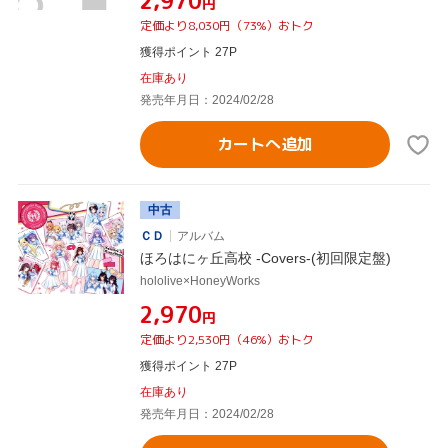
¥2,970
円
定価より8,030円（73%）おトク
獲得ポイント 27P
在庫あり
発売年月日：2024/02/28
カートへ追加
中古
ＣＤ
アルバム
ほろはにヶ丘高校 -Covers-(初回限定盤)
hololive×HoneyWorks
¥2,970
円
定価より2,530円（46%）おトク
獲得ポイント 27P
在庫あり
発売年月日：2024/02/28