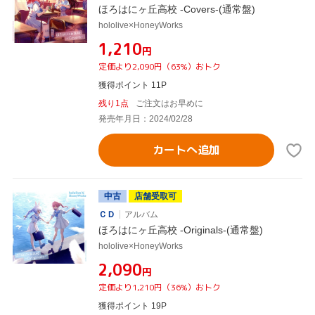
ほろはにヶ丘高校 -Covers-(通常盤)
hololive×HoneyWorks
¥1,210
円
定価より2,090円（63%）おトク
獲得ポイント 11P
残り1点
ご注文はお早めに
発売年月日：2024/02/28
カートへ追加
中古
店舗受取可
ＣＤ
アルバム
ほろはにヶ丘高校 -Originals-(通常盤)
hololive×HoneyWorks
¥2,090
円
定価より1,210円（36%）おトク
獲得ポイント 19P