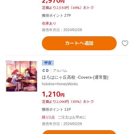
¥2,970
円
定価より2,530円（46%）おトク
獲得ポイント 27P
在庫あり
発売年月日：2024/02/28
カートへ追加
中古
ＣＤ
アルバム
ほろはにヶ丘高校 -Covers-(通常盤)
hololive×HoneyWorks
¥1,210
円
定価より2,090円（63%）おトク
獲得ポイント 11P
残り1点
ご注文はお早めに
発売年月日：2024/02/28