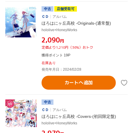
中古
店舗受取可
ＣＤ
アルバム
ほろはにヶ丘高校 -Originals-(通常盤)
hololive×HoneyWorks
¥2,090
円
定価より1,210円（36%）おトク
獲得ポイント 19P
在庫あり
発売年月日：2024/02/28
カートへ追加
中古
ＣＤ
アルバム
ほろはにヶ丘高校 -Covers-(初回限定盤)
hololive×HoneyWorks