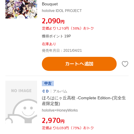
Bouquet
hololive IDOL PROJECT
¥2,090
円
定価より1,210円（36%）おトク
獲得ポイント 19P
在庫あり
発売年月日：2021/04/21
カートへ追加
中古
ＣＤ
アルバム
ほろはにヶ丘高校 -Complete Edition-(完全生
産限定盤)
hololive×HoneyWorks
¥2,970
円
定価より8,030円（73%）おトク