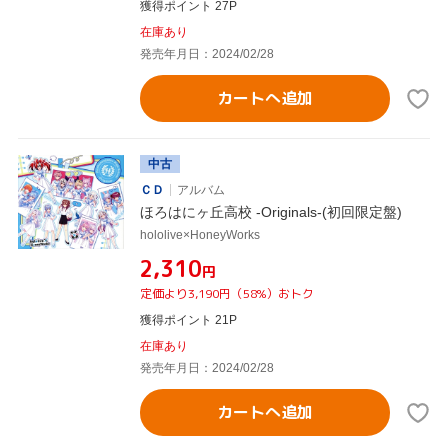
獲得ポイント 27P
在庫あり
発売年月日：2024/02/28
カートへ追加
中古
ＣＤ
アルバム
ほろはにヶ丘高校 -Originals-(初回限定盤)
hololive×HoneyWorks
¥2,310
円
定価より3,190円（58%）おトク
獲得ポイント 21P
在庫あり
発売年月日：2024/02/28
カートへ追加