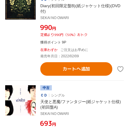
Diary(初回限定盤B)(紙ジャケット仕様)(DVD
付)
SEKAI NO OWARI
¥990
円
定価より990円（50%）おトク
獲得ポイント 9P
在庫わずか
ご注文はお早めに
発売年月日：2022/02/09
カートへ追加
中古
ＣＤ
シングル
天使と悪魔/ファンタジー(紙ジャケット仕様)
(初回盤A)
SEKAI NO OWARI
¥693
円