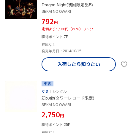
Dragon Night(初回限定盤B)
SEKAI NO OWARI
¥792
円
定価より1,188円（60%）おトク
獲得ポイント 7P
在庫なし
発売年月日：2014/10/15
入荷したら
知りたい
中古
ＣＤ
シングル
幻の命(タワーレコード限定)
SEKAI NO OWARI
¥2,750
円
獲得ポイント 25P
在庫なし