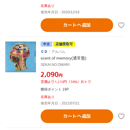
在庫あり
発売年月日：2020/12/16
カートへ追加
中古
店舗受取可
ＣＤ
アルバム
scent of memory(通常盤)
SEKAI NO OWARI
¥2,090
円
定価より1,210円（36%）おトク
獲得ポイント 19P
在庫あり
発売年月日：2021/07/21
カートへ追加