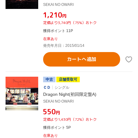
SEKAI NO OWARI
¥1,210
円
定価より3,740円（75%）おトク
獲得ポイント 11P
在庫あり
発売年月日：2015/01/14
カートへ追加
中古
店舗受取可
ＣＤ
シングル
Dragon Night(初回限定盤A)
SEKAI NO OWARI
¥550
円
定価より1,430円（72%）おトク
獲得ポイント 5P
在庫あり