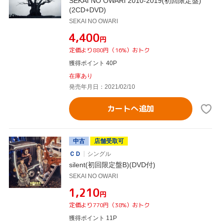
SEKAI NO OWARI 2010-2019(初回限定盤)
(2CD+DVD)
SEKAI NO OWARI
¥4,400
円
定価より880円（16%）おトク
獲得ポイント 40P
在庫あり
発売年月日：2021/02/10
カートへ追加
中古
店舗受取可
ＣＤ
シングル
silent(初回限定盤B)(DVD付)
SEKAI NO OWARI
¥1,210
円
定価より770円（38%）おトク
獲得ポイント 11P