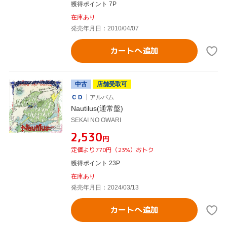
獲得ポイント 7P
在庫あり
発売年月日：2010/04/07
カートへ追加
中古
店舗受取可
ＣＤ
アルバム
Nautilus(通常盤)
SEKAI NO OWARI
¥2,530
円
定価より770円（23%）おトク
獲得ポイント 23P
在庫あり
発売年月日：2024/03/13
カートへ追加