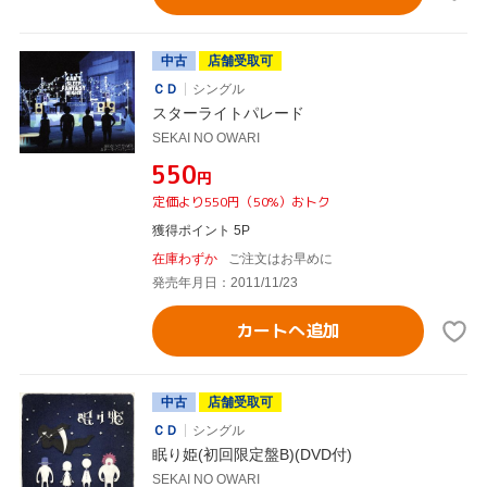
中古
店舗受取可
ＣＤ
シングル
スターライトパレード
SEKAI NO OWARI
¥550
円
定価より550円（50%）おトク
獲得ポイント 5P
在庫わずか
ご注文はお早めに
発売年月日：2011/11/23
カートへ追加
中古
店舗受取可
ＣＤ
シングル
眠り姫(初回限定盤B)(DVD付)
SEKAI NO OWARI