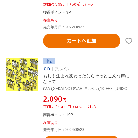
定価より990円（50%）おトク
獲得ポイント 9P
在庫あり
発売年月日：2022/06/22
カートへ追加
中古
ＣＤ
アルバム
もしも生まれ変わったならそっとこんな声に
なって
(V.A.),SEKAI NO OWARI,ヨルシカ,10-FEET,UNISON SQUARE GARDEN,ano,indigo la End,WurtS
¥2,090
円
定価より1,430円（40%）おトク
獲得ポイント 19P
在庫あり
発売年月日：2024/08/28