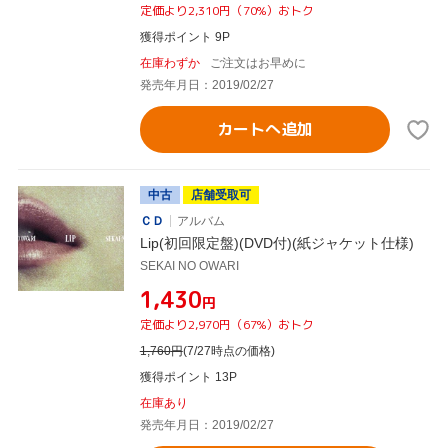
定価より2,310円（70%）おトク
獲得ポイント 9P
在庫わずか
ご注文はお早めに
発売年月日：2019/02/27
カートへ追加
中古
店舗受取可
ＣＤ
アルバム
Lip(初回限定盤)(DVD付)(紙ジャケット仕様)
SEKAI NO OWARI
¥1,430
円
定価より2,970円（67%）おトク
1,760
円
(7/27時点の価格)
獲得ポイント 13P
在庫あり
発売年月日：2019/02/27