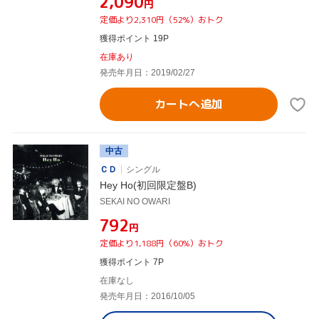
¥2,090
円
定価より2,310円（52%）おトク
獲得ポイント 19P
在庫あり
発売年月日：2019/02/27
カートへ追加
中古
ＣＤ
シングル
Hey Ho(初回限定盤B)
SEKAI NO OWARI
¥792
円
定価より1,188円（60%）おトク
獲得ポイント 7P
在庫なし
発売年月日：2016/10/05