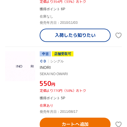
定価より354円（33%）おトク
獲得ポイント 6P
在庫なし
発売年月日：2010/11/03
入荷したら
知りたい
中古
店舗受取可
ＣＤ
シングル
INORI
SEKAI NO OWARI
¥550
円
定価より770円（58%）おトク
獲得ポイント 5P
在庫あり
発売年月日：2011/08/17
カートへ追加