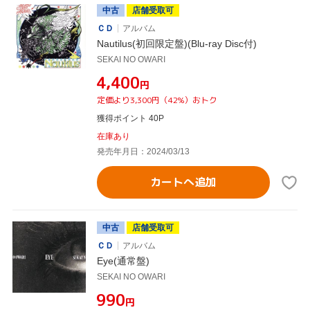
中古
店舗受取可
ＣＤ
アルバム
Nautilus(初回限定盤)(Blu-ray Disc付)
SEKAI NO OWARI
¥4,400
円
定価より3,300円（42%）おトク
獲得ポイント 40P
在庫あり
発売年月日：2024/03/13
カートへ追加
中古
店舗受取可
ＣＤ
アルバム
Eye(通常盤)
SEKAI NO OWARI
¥990
円