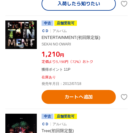
入荷したら
知りたい
中古
店舗受取可
ＣＤ
アルバム
ENTERTAINMENT(初回限定版)
SEKAI NO OWARI
¥1,210
円
定価より3,190円（72%）おトク
獲得ポイント 11P
在庫あり
発売年月日：2012/07/18
カートへ追加
中古
店舗受取可
ＣＤ
アルバム
Tree(初回限定盤)