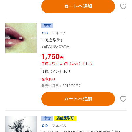
カートへ追加
中古
ＣＤ
アルバム
Lip(通常盤)
SEKAI NO OWARI
¥1,760
円
定価より1,540円（46%）おトク
獲得ポイント 16P
在庫あり
発売年月日：2019/02/27
カートへ追加
中古
店舗受取可
ＣＤ
アルバム