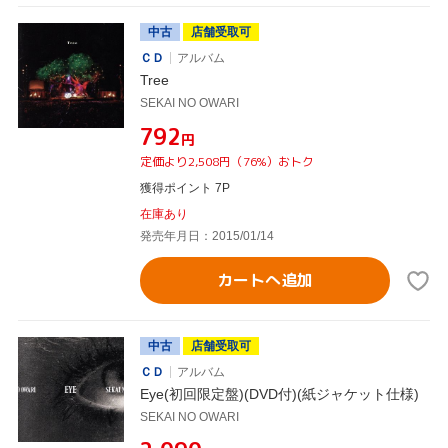
中古
店舗受取可
ＣＤ
アルバム
Tree
SEKAI NO OWARI
¥792
円
定価より2,508円（76%）おトク
獲得ポイント 7P
在庫あり
発売年月日：2015/01/14
カートへ追加
中古
店舗受取可
ＣＤ
アルバム
Eye(初回限定盤)(DVD付)(紙ジャケット仕様)
SEKAI NO OWARI