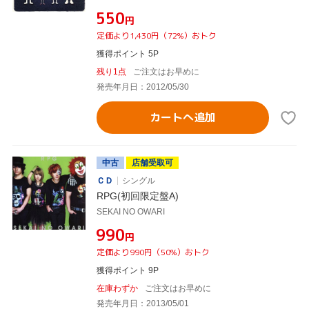
¥550
円
定価より1,430円（72%）おトク
獲得ポイント 5P
残り1点
ご注文はお早めに
発売年月日：2012/05/30
カートへ追加
中古
店舗受取可
ＣＤ
シングル
RPG(初回限定盤A)
SEKAI NO OWARI
¥990
円
定価より990円（50%）おトク
獲得ポイント 9P
在庫わずか
ご注文はお早めに
発売年月日：2013/05/01