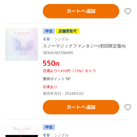
カートへ追加
中古
店舗受取可
ＣＤ
シングル
スノーマジックファンタジー(初回限定盤A)
SEKAI NO OWARI
¥550
円
定価より1,430円（72%）おトク
獲得ポイント 5P
在庫あり
発売年月日：2014/01/22
カートへ追加
中古
ＣＤ
シングル