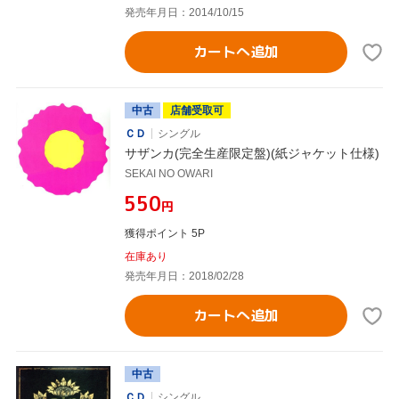
発売年月日：2014/10/15
カートへ追加
中古
店舗受取可
ＣＤ
シングル
サザンカ(完全生産限定盤)(紙ジャケット仕様)
SEKAI NO OWARI
¥550
円
獲得ポイント 5P
在庫あり
発売年月日：2018/02/28
カートへ追加
中古
ＣＤ
シングル