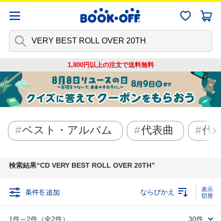
1,800円以上の注文で
送料無料
ベスト・アルバム
代表曲
代
検索結果
CD VERY BEST ROLL OVER 20TH
条件を追加
ならびかえ
1件～2件（全2件）
30件