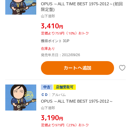
OPUS ～ALL TIME BEST 1975-2012～(初回
限定盤)
山下達郎
¥3,410
円
定価より759円（18%）おトク
獲得ポイント 31P
在庫あり
発売年月日：2012/09/26
カートへ追加
中古
店舗受取可
ＣＤ
アルバム
OPUS ～ALL TIME BEST 1975-2012～
山下達郎
¥3,190
円
定価より979円（23%）おトク