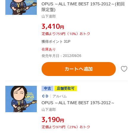
OPUS ～ALL TIME BEST 1975-2012～(初回
限定盤)
山下達郎
¥3,410
円
定価より759円（18%）おトク
獲得ポイント 31P
在庫あり
発売年月日：2012/09/26
カートへ追加
中古
店舗受取可
ＣＤ
アルバム
OPUS ～ALL TIME BEST 1975-2012～
山下達郎
¥3,190
円
定価より979円（23%）おトク