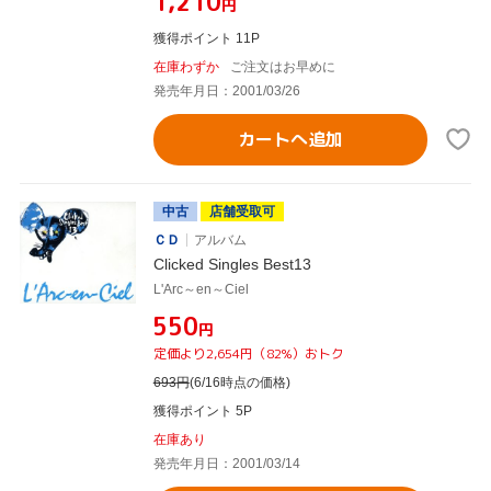
¥1,210
円
獲得ポイント 11P
在庫わずか
ご注文はお早めに
発売年月日：2001/03/26
カートへ追加
中古
店舗受取可
ＣＤ
アルバム
Clicked Singles Best13
L'Arc～en～Ciel
¥550
円
定価より2,654円（82%）おトク
693
円
(6/16時点の価格)
獲得ポイント 5P
在庫あり
発売年月日：2001/03/14