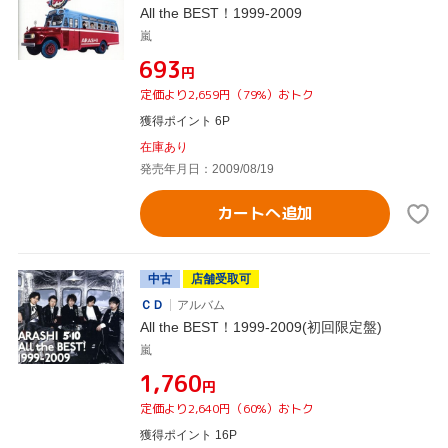
All the BEST！1999-2009
嵐
¥693
円
定価より2,659円（79%）おトク
獲得ポイント 6P
在庫あり
発売年月日：2009/08/19
カートへ追加
中古
店舗受取可
ＣＤ
アルバム
All the BEST！1999-2009(初回限定盤)
嵐
¥1,760
円
定価より2,640円（60%）おトク
獲得ポイント 16P