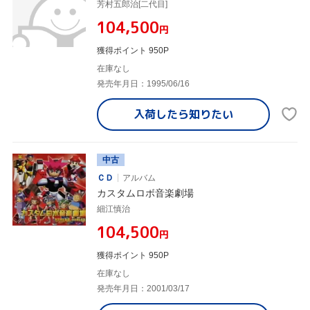
芳村五郎治[二代目]
¥104,500
円
獲得ポイント 950P
在庫なし
発売年月日：1995/06/16
入荷したら
知りたい
中古
ＣＤ
アルバム
カスタムロボ音楽劇場
細江慎治
¥104,500
円
獲得ポイント 950P
在庫なし
発売年月日：2001/03/17