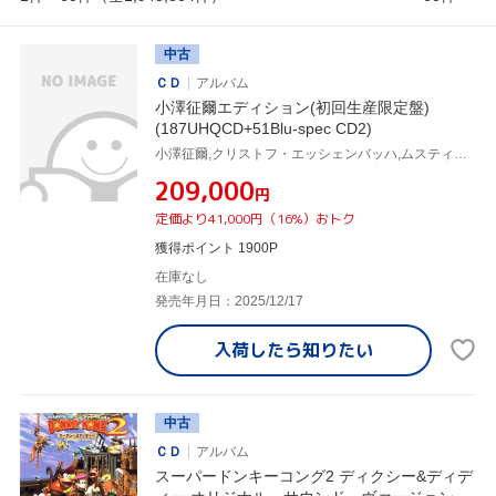
中古
ＣＤ
アルバム
小澤征爾エディション(初回生産限定盤)
(187UHQCD+51Blu-spec CD2)
小澤征爾,クリストフ・エッシェンバッハ,ムスティスラフ・ロストロポーヴィチ,ハロルド・ライト,シャーマン・ウォルト,イツァーク・パールマン,プラシド・ドミンゴ,クリスティアン・ツィメルマン
¥209,000
円
定価より41,000円（16%）おトク
獲得ポイント 1900P
在庫なし
発売年月日：2025/12/17
入荷したら
知りたい
中古
ＣＤ
アルバム
スーパードンキーコング2 ディクシー&ディデ