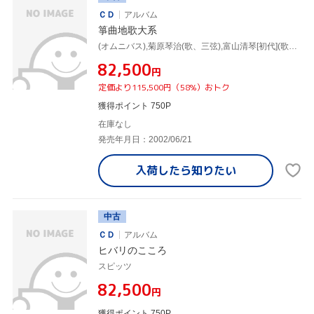
ＣＤ
アルバム
箏曲地歌大系
(オムニバス),菊原琴治(歌、三弦),富山清琴[初代](歌、三弦),菊原初子(歌、三弦),萩原正吟(歌、三弦),阿部桂子(歌、箏),高橋栄清[二世](歌、箏),高橋栄清[三世](歌、箏)
¥82,500
円
定価より115,500円（58%）おトク
獲得ポイント 750P
在庫なし
発売年月日：2002/06/21
入荷したら
知りたい
中古
ＣＤ
アルバム
ヒバリのこころ
スピッツ
¥82,500
円
獲得ポイント 750P