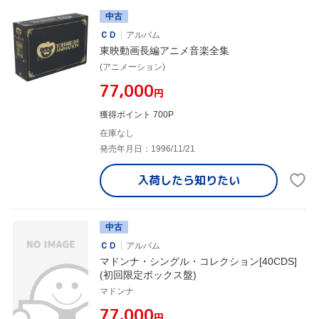
中古
ＣＤ
アルバム
東映動画長編アニメ音楽全集
(アニメーション)
¥77,000
円
獲得ポイント 700P
在庫なし
発売年月日：1996/11/21
入荷したら
知りたい
中古
ＣＤ
アルバム
マドンナ・シングル・コレクション[40CDS]
(初回限定ボックス盤)
マドンナ
¥77,000
円