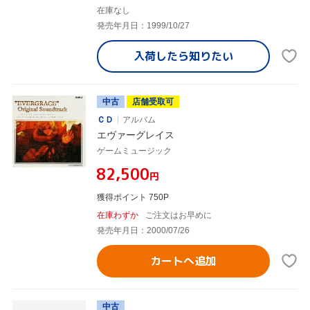
在庫なし
発売年月日：1999/10/27
入荷したら
知りたい
中古
店舗受取可
ＣＤ
アルバム
エヴァーグレイス
ゲームミュージック
¥82,500
円
獲得ポイント 750P
在庫わずか
ご注文はお早めに
発売年月日：2000/07/26
カートへ追加
中古