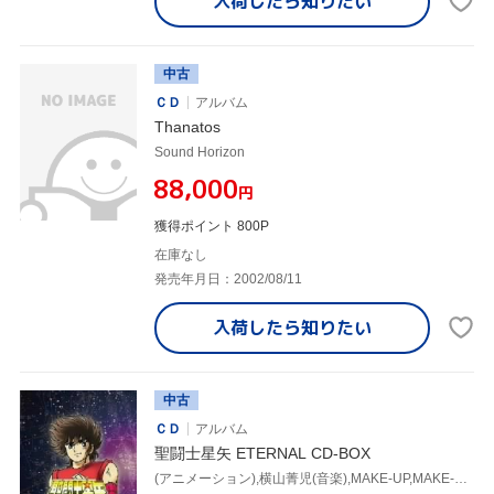
入荷したら
知りたい
中古
ＣＤ
アルバム
Thanatos
Sound Horizon
¥88,000
円
獲得ポイント 800P
在庫なし
発売年月日：2002/08/11
入荷したら
知りたい
中古
ＣＤ
アルバム
聖闘士星矢 ETERNAL CD-BOX
(アニメーション),横山菁児(音楽),MAKE-UP,MAKE-UP PROJECT,影山ヒロノブ&BROADWAY,堀江美都子,影山ヒロノブ,当山ひとみ