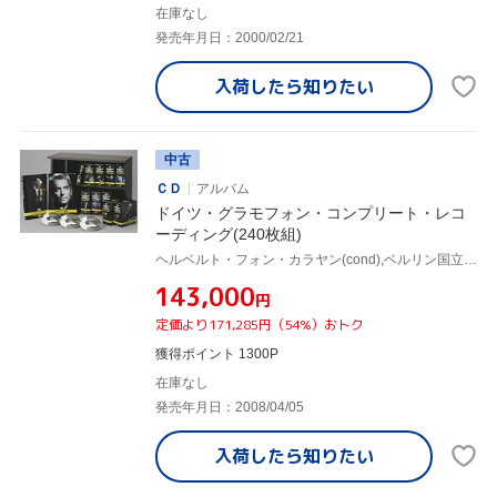
在庫なし
発売年月日：2000/02/21
入荷したら
知りたい
中古
ＣＤ
アルバム
ドイツ・グラモフォン・コンプリート・レコ
ーディング(240枚組)
ヘルベルト・フォン・カラヤン(cond),ベルリン国立歌劇場管弦楽団,ベルリン・フィルハーモニー管弦楽団,トリノ・イタリア放送交響楽団,ロイヤル・コンセルトヘボウ管弦楽団,ウィーン交響楽団,ミシェル・シュヴァルベ(vn),シューラ・チェルカスキー(p)
¥143,000
円
定価より171,285円（54%）おトク
獲得ポイント 1300P
在庫なし
発売年月日：2008/04/05
入荷したら
知りたい