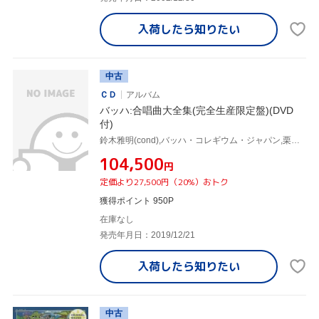
入荷したら
知りたい
中古
ＣＤ
アルバム
バッハ:合唱曲大全集(完全生産限定盤)(DVD
付)
鈴木雅明(cond),バッハ・コレギウム・ジャパン,栗栖由美子(S),鈴木美登里(S),米良美一(CT),柳沢亜紀(S),太刀川昭(CT),櫻田亮(T)
¥104,500
円
定価より27,500円（20%）おトク
獲得ポイント 950P
在庫なし
発売年月日：2019/12/21
入荷したら
知りたい
中古