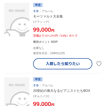
中古
ＣＤ
アルバム
モーツァルト大全集
(クラシック)
¥99,000
円
定価より141,291円（58%）おトク
獲得ポイント 900P
在庫なし
発売年月日：1990/11/25
入荷したら
知りたい
中古
ＣＤ
アルバム
20世紀の偉大なるピアニストたちBOX
(オムニバス)
¥99,000
円