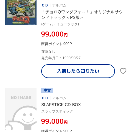
ＣＤ
アルバム
「チョロQワンダフォ～！」オリジナルサウ
ンドトラック＜PS版＞
(ゲーム・ミュージック)
¥99,000
円
獲得ポイント 900P
在庫なし
発売年月日：1999/08/27
入荷したら
知りたい
中古
ＣＤ
アルバム
SLAPSTICK CD-BOX
スラップスティック
¥99,000
円
獲得ポイント 900P