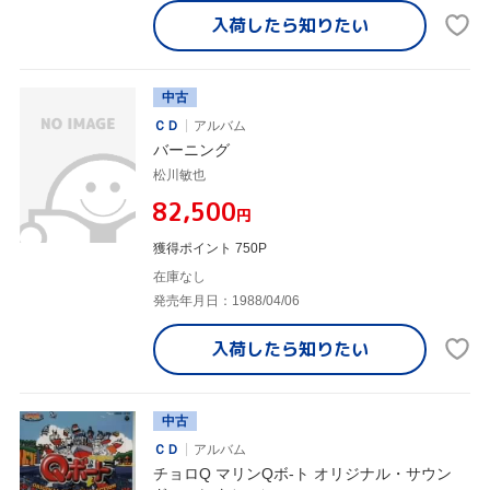
入荷したら
知りたい
中古
ＣＤ
アルバム
バーニング
松川敏也
¥82,500
円
獲得ポイント 750P
在庫なし
発売年月日：1988/04/06
入荷したら
知りたい
中古
ＣＤ
アルバム
チョロQ マリンQボ-ト オリジナル・サウン