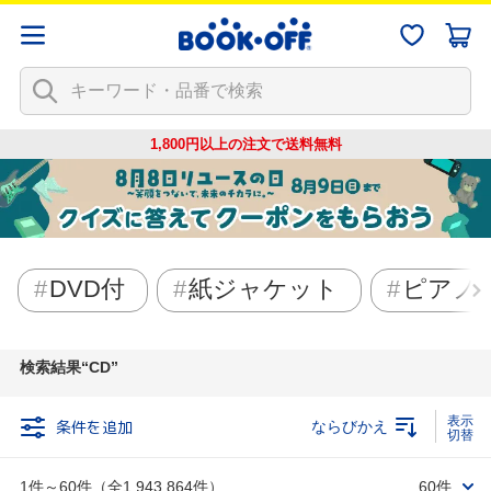
1,800円以上の注文で
送料無料
DVD付
紙ジャケット
ピアノ
検索結果
CD
条件を追加
ならびかえ
1件～60件（全1,943,864件）
60件