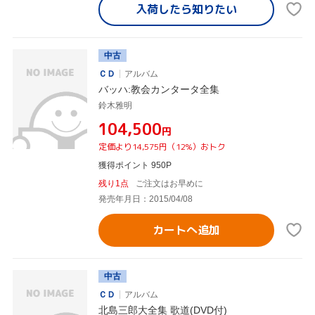
入荷したら
知りたい
中古
ＣＤ
アルバム
バッハ:教会カンタータ全集
鈴木雅明
¥104,500
円
定価より14,575円（12%）おトク
獲得ポイント 950P
残り1点
ご注文はお早めに
発売年月日：2015/04/08
カートへ追加
中古
ＣＤ
アルバム
北島三郎大全集 歌道(DVD付)