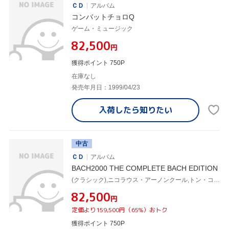
ＣＤ
アルバム
コンバットチョロQ
ゲーム・ミュージック
¥82,500
円
獲得ポイント 750P
在庫なし
発売年月日：1999/04/23
入荷したら
知りたい
中古
ＣＤ
アルバム
BACH2000 THE COMPLETE BACH EDITION
(クラシック),ニコラウス・アーノンクール,トン・コープマン,グスタフ・レオンハルト,ウィーン・コンツェントゥス・ムジクス,イル・ジャルディーノ・アルモニコ
¥82,500
円
定価より159,500円（65%）おトク
獲得ポイント 750P