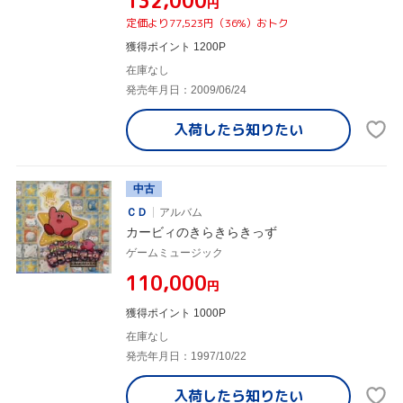
¥132,000
円
定価より77,523円（36%）おトク
獲得ポイント 1200P
在庫なし
発売年月日：2009/06/24
入荷したら
知りたい
中古
ＣＤ
アルバム
カービィのきらきらきっず
ゲームミュージック
¥110,000
円
獲得ポイント 1000P
在庫なし
発売年月日：1997/10/22
入荷したら
知りたい