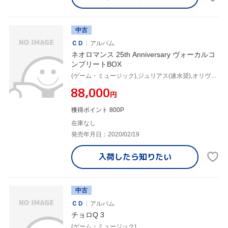
中古
ＣＤ
アルバム
ネオロマンス 25th Anniversary ヴォーカルコ
ンプリートBOX
(ゲーム・ミュージック),ジュリアス(速水奨),オリヴィエ(子安武人),エルンスト(森川智之),リュミエール&ルヴァ(飛田展男&関俊彦),ランディ(神奈延年),ゼフェル(岩田光央),オスカー(堀内賢雄)
¥88,000
円
獲得ポイント 800P
在庫なし
発売年月日：2020/02/19
入荷したら
知りたい
中古
ＣＤ
アルバム
チョロQ 3
(ゲーム・ミュージック)