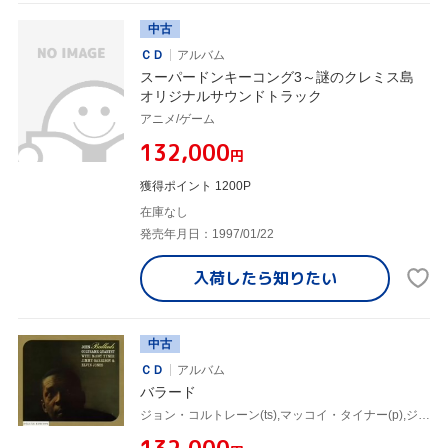
中古
ＣＤ
アルバム
スーパードンキーコング3～謎のクレミス島
オリジナルサウンドトラック
アニメ/ゲーム
¥132,000
円
獲得ポイント 1200P
在庫なし
発売年月日：1997/01/22
入荷したら
知りたい
中古
ＣＤ
アルバム
バラード
ジョン・コルトレーン(ts),マッコイ・タイナー(p),ジミー・ギャリソン(b),レジー・ワークマン(b),エルビン・ジョーンズ(ds)