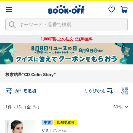
1,800円以上の注文で
送料無料
検索結果
CD Colin Story
条件を追加
ならびかえ
1件～1件（全1件）
60件
中古
店舗受取可
ＣＤ
アルバム