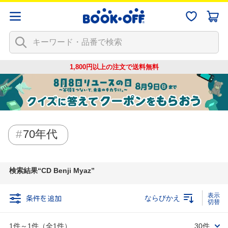
1,800円以上の注文で
送料無料
70年代
検索結果
CD Benji Myaz
条件を追加
ならびかえ
1件～1件（全1件）
30件