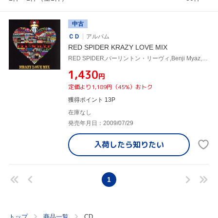
中古
ＣＤ
アルバム
RED SPIDER KRAZY LOVE MIX
RED SPIDER,バーリントン・リーヴィ,Benji Myaz,ベレス・ハモンド,ブジュ・バントン&ウェイン・ワンダー,サンチェス
¥1,430
円
定価より1,189円（45%）おトク
獲得ポイント 13P
在庫なし
発売年月日：2009/07/29
入荷したら
知りたい
1
トップ
商品一覧
CD