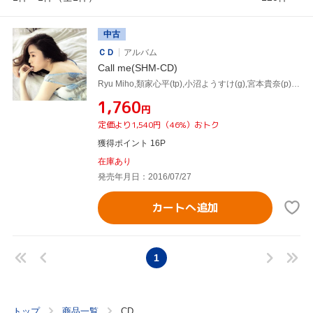
中古
ＣＤ
アルバム
Call me(SHM-CD)
Ryu Miho,類家心平(tp),小沼ようすけ(g),宮本貴奈(p),本多俊之(ss),川村竜,鈴木直人,仙道さおり
¥1,760
円
定価より1,540円（46%）おトク
獲得ポイント 16P
在庫あり
発売年月日：2016/07/27
カートへ追加
1
トップ
商品一覧
CD