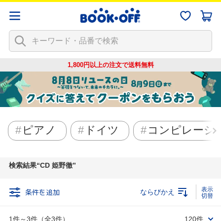
1,800円以上の注文で
送料無料
ピアノ
ドイツ
コンピレーシ
検索結果
CD 姫野徹
条件を追加
ならびかえ
1件～3件（全3件）
120件