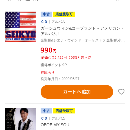
中古
店舗受取可
ＣＤ
アルバム
ガーシュウィン&コープランド～アメリカン・
アルバム！
金聖響&シエナ・ウインド・オーケストラ,金聖響,小林弘美(english hr),シエナ・ウインド,金聖響&シエナ,外山啓介(p),西田紀子(piccolo),金野紗綾香(fl),白石法久(fl),宮川真人(ob),姫野徹(ob)
¥990
円
定価より2,152円（68%）おトク
獲得ポイント 9P
在庫あり
発売年月日：2009/05/27
カートへ追加
中古
店舗受取可
ＣＤ
アルバム
OBOE MY SOUL