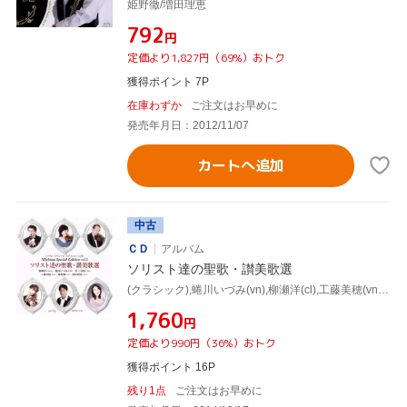
姫野徹/増田理恵
¥792
円
定価より1,827円（69%）おトク
獲得ポイント 7P
在庫わずか
ご注文はお早めに
発売年月日：2012/11/07
カートへ追加
中古
ＣＤ
アルバム
ソリスト達の聖歌・讃美歌選
(クラシック),蜷川いづみ(vn),柳瀬洋(cl),工藤美穂(vn),増田理恵(p),姫野徹(ob),村上信晴(va)
¥1,760
円
定価より990円（36%）おトク
獲得ポイント 16P
残り1点
ご注文はお早めに