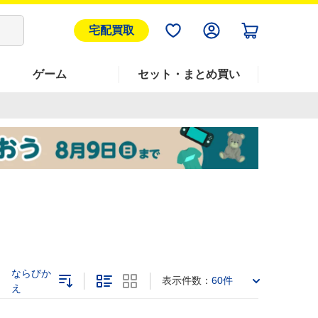
宅配買取
ゲーム
セット・まとめ買い
ならびか
表示件数：
60件
え