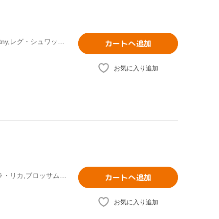
バーブラ・リカ,Brian Dickinson,Steve Heathcote,Paul Novotny,レグ・シュワッガー,Colin Story,Rob Pilch,Joe Sealy
カートへ追加
お気に入り追加
(オムニバス),プリシラ・アーン,メロディ・ガルドー,バーブラ・リカ,ブロッサム・ディアリー,akiko,マデリン・ペルー,ガブリエル・グッドマン
カートへ追加
お気に入り追加