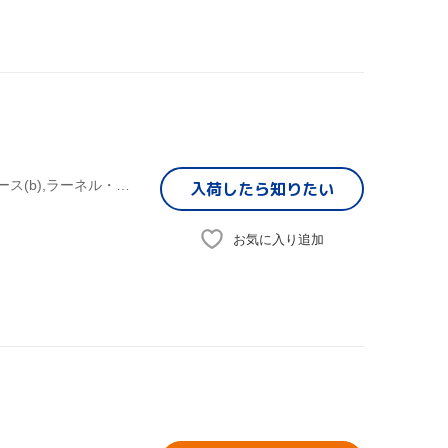
バーブラ・リカ,ジェイムス・ブライアン(g),マーク・ロジャース(b),ラーネル・ルイス(ds),Lou Pomanti(p、key),Scott Alexander(b),マーク・ケルソー(ds),レグ・シュワッガー(g)
入荷したら
知りたい
お気に入り追加