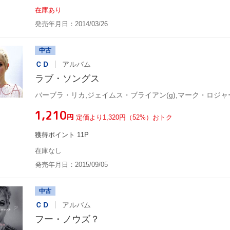
在庫あり
発売年月日：2014/03/26
中古
ＣＤ
アルバム
ラブ・ソングス
¥1,210
円
定価より1,320円（52%）おトク
獲得ポイント 11P
在庫なし
発売年月日：2015/09/05
中古
ＣＤ
アルバム
フー・ノウズ？