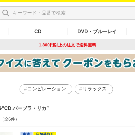
CD
DVD・ブルーレイ
1,800円以上の注文で
送料無料
コンピレーション
リラックス
果
CD バーブラ・リカ
件（全6件）
中古
店舗受取可