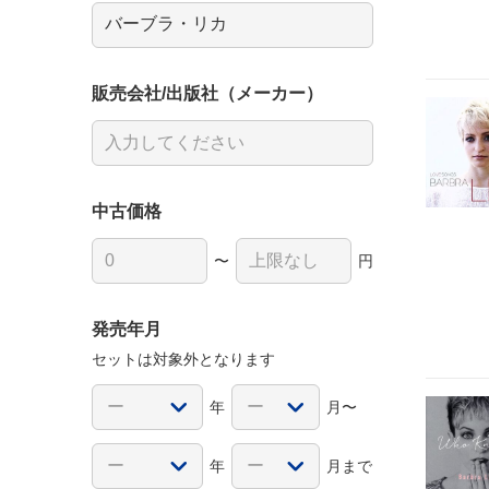
販売会社/出版社（メーカー）
中古価格
〜
円
発売年月
セットは対象外となります
年
月〜
年
月まで