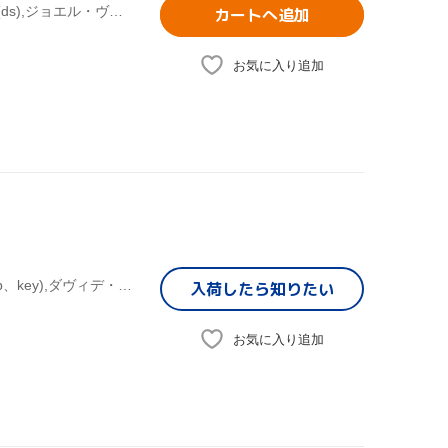
バーブラ・リカ,マーク・ロジャース(b),ウィル・フィシャー(ds),ジョエル・ヴィセンティン(p、key、acc),ルー・ポマンティ(key、p),ジェイムス・ブライアン(g),トム・フレミング(g),レグ・シュワッガー(g)
カートへ追加
お気に入り追加
バーブラ・リカ,マーク・ロジャース(b、g),ロビー・ボトス(p、key),ダヴィデ・ディレンツォ(perc),ジェイムス・ブライアン(g),レグ・シュワッガー(g)
入荷したら
知りたい
お気に入り追加