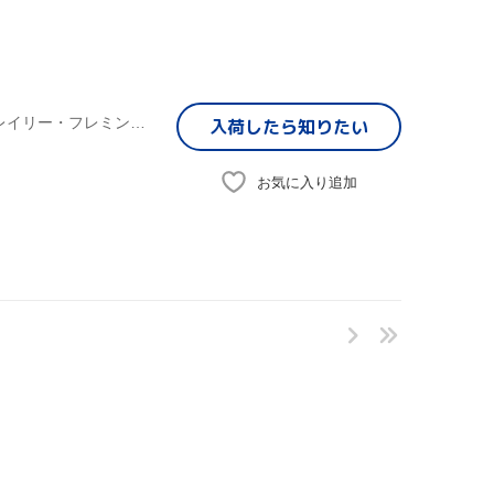
バーブラ・リカ,ジョエル・ヴィセンティン,トーマス・オ・レイリー・フレミング,マーク・ロジャース,ウィリアム・フィッシャー,コレーン・アレン,アリソン・ヤング,フェリシティ・ウィリアムス
入荷したら
知りたい
お気に入り追加