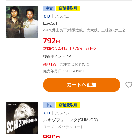
中古
店舗受取可
ＣＤ
アルバム
E.A.S.T.
AUN,井上良平(桶胴太鼓、大太鼓、三味線),井上公平(桶胴太鼓、篠笛、三味線),海津賢(syn、prog、key),柏木広樹(vc),T.M.スティーヴンス(b),ヌーノ・ベッテンコート(g),マイケル・バーンズ(g)
¥792
円
定価より2,412円（75%）おトク
獲得ポイント 7P
残り1点
ご注文はお早めに
発売年月日：2005/09/21
カートへ追加
中古
店舗受取可
ＣＤ
アルバム
スキゾフォニック(SHM-CD)
ヌーノ・ベッテンコート
¥990