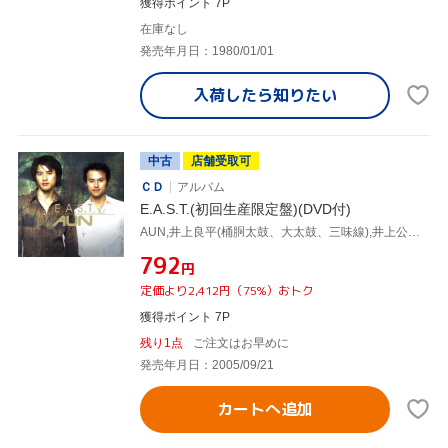
獲得ポイント 7P
在庫なし
発売年月日：1980/01/01
入荷したら
知りたい
中古
店舗受取可
ＣＤ
アルバム
E.A.S.T.(初回生産限定盤)(DVD付)
AUN,井上良平(桶胴太鼓、大太鼓、三味線),井上公平(桶胴太鼓、篠笛、三味線),海津賢(syn、prog、key),柏木広樹(vc),T.M.スティーヴンス(b),ヌーノ・ベッテンコート(g),マイケル・バーンズ(g)
¥792
円
定価より2,412円（75%）おトク
獲得ポイント 7P
残り1点
ご注文はお早めに
発売年月日：2005/09/21
カートへ追加