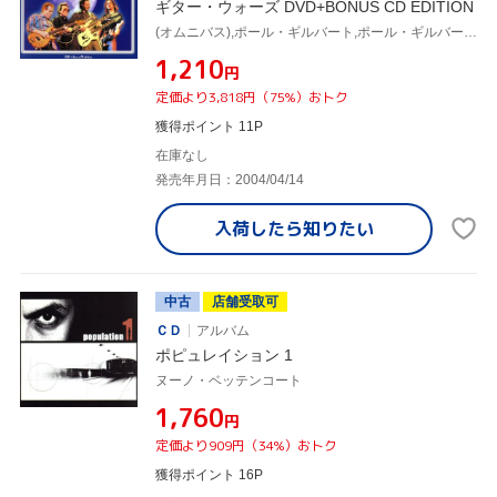
ギター・ウォーズ DVD+BONUS CD EDITION
(オムニバス),ポール・ギルバート,ポール・ギルバート,ヌーノ・ベッテンコート,スティーヴ・ハケット,ジョン・ポール・ジョーンズ
¥1,210
円
定価より3,818円（75%）おトク
獲得ポイント 11P
在庫なし
発売年月日：2004/04/14
入荷したら
知りたい
中古
店舗受取可
ＣＤ
アルバム
ポピュレイション 1
ヌーノ・ベッテンコート
¥1,760
円
定価より909円（34%）おトク
獲得ポイント 16P