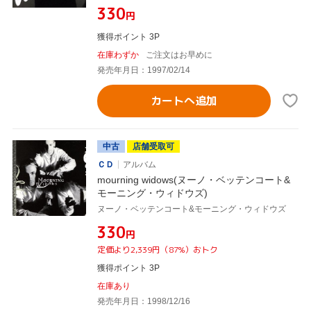
¥330
円
獲得ポイント 3P
在庫わずか
ご注文はお早めに
発売年月日：1997/02/14
カートへ追加
中古
店舗受取可
ＣＤ
アルバム
mourning widows(ヌーノ・ベッテンコート&
モーニング・ウィドウズ)
ヌーノ・ベッテンコート&モーニング・ウィドウズ
¥330
円
定価より2,339円（87%）おトク
獲得ポイント 3P
在庫あり
発売年月日：1998/12/16