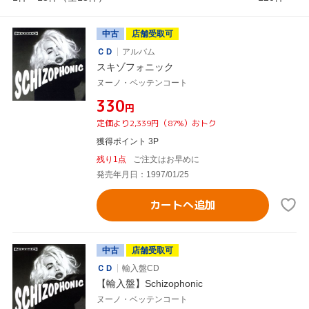
中古
店舗受取可
ＣＤ
アルバム
スキゾフォニック
ヌーノ・ベッテンコート
¥330
円
定価より2,339円（87%）おトク
獲得ポイント 3P
残り1点
ご注文はお早めに
発売年月日：1997/01/25
カートへ追加
中古
店舗受取可
ＣＤ
輸入盤CD
【輸入盤】Schizophonic
ヌーノ・ベッテンコート