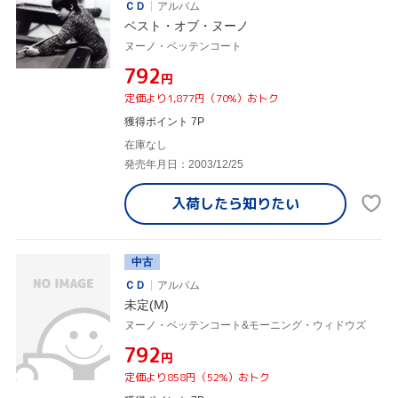
ＣＤ
アルバム
ベスト・オブ・ヌーノ
ヌーノ・ベッテンコート
¥792
円
定価より1,877円（70%）おトク
獲得ポイント 7P
在庫なし
発売年月日：2003/12/25
入荷したら
知りたい
中古
ＣＤ
アルバム
未定(M)
ヌーノ・ベッテンコート&モーニング・ウィドウズ
¥792
円
定価より858円（52%）おトク