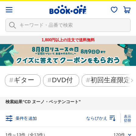
1,800円以上の注文で
送料無料
ギター
DVD付
初回生産限定
検索結果
CD ヌーノ・ベッテンコート
条件を追加
ならびかえ
1件～13件（全13件）
120件