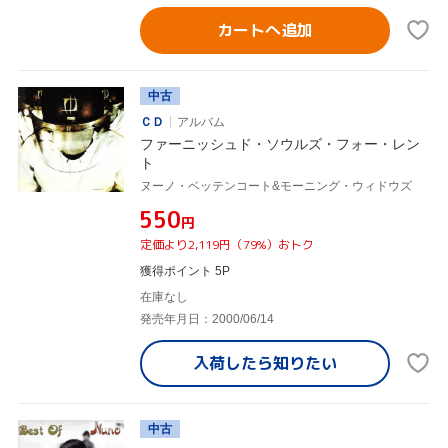
カートへ追加
中古
ＣＤ
アルバム
ファーニッシュド・ソウルズ・フォー・レン
ト
ヌーノ・ベッテンコート&モーニング・ウィドウズ
¥550
円
定価より2,119円（79%）おトク
獲得ポイント 5P
在庫なし
発売年月日：2000/06/14
入荷したら
知りたい
中古