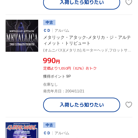
入荷したら
知りたい
中古
ＣＤ
アルバム
メタリック・アタック-メタリカ・ジ・アルテ
ィメット・トリビュート
(オムニバス)(メタリカ),モーターヘッド,フロットサム&ジェットサム,トミー・ヴィクター,ヌーノ・ベッテンコート,ジョーイ・ヴェラ,スコット・トラヴィス,デス・エンジェル
¥990
円
定価より1,650円（62%）おトク
獲得ポイント 9P
在庫なし
発売年月日：2004/11/21
入荷したら
知りたい
中古
ＣＤ
アルバム