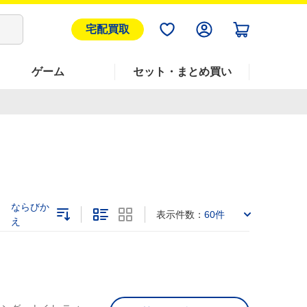
宅配買取
ゲーム
セット・まとめ買い
ならびか
表示件数：
60件
え