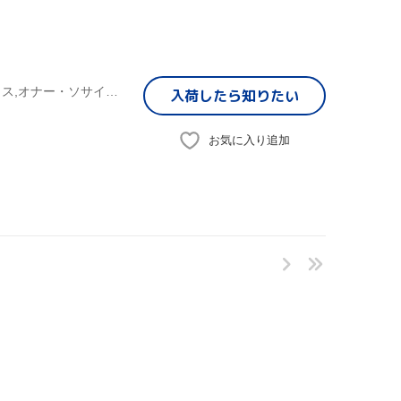
(オムニバス),オールスター・ウィークエンド,セレーナ・ゴメス,オナー・ソサイエティ,ティファニー・ソーントン,ミッチェル・ムッソ,KSM,サヴァンナ
入荷したら
知りたい
お気に入り追加