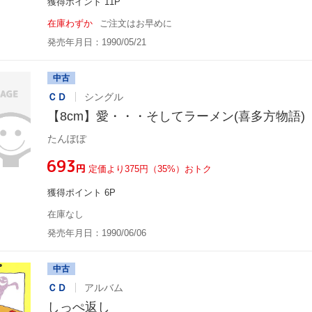
獲得ポイント 11P
在庫わずか
ご注文はお早めに
発売年月日：1990/05/21
中古
ＣＤ
シングル
【8cm】愛・・・そしてラーメン(喜多方物語)
たんぽぽ
¥693
円
定価より375円（35%）おトク
獲得ポイント 6P
在庫なし
発売年月日：1990/06/06
中古
ＣＤ
アルバム
しっぺ返し