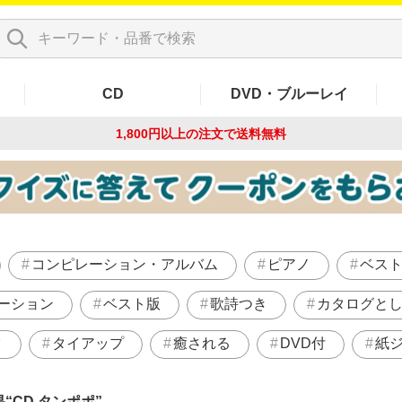
CD
DVD・ブルーレイ
1,800円以上の注文で
送料無料
コンピレーション・アルバム
ピアノ
ベス
ーション
ベスト版
歌詩つき
カタログと
ク
タイアップ
癒される
DVD付
紙
果
CD タンポポ