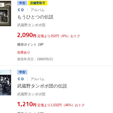
中古
店舗受取可
ＣＤ
アルバム
もうひとつの伝説
武蔵野タンポポ団
¥2,090
円
定価より152円（6%）おトク
獲得ポイント 19P
在庫あり
発売年月日：1990/05/21
中古
ＣＤ
アルバム
武蔵野タンポポ団の伝説
武蔵野タンポポ団
¥1,210
円
定価より1,032円（46%）おトク