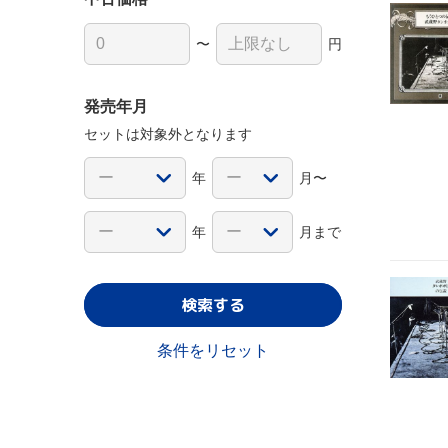
〜
円
発売年月
セットは対象外となります
年
月〜
年
月まで
検索する
条件をリセット