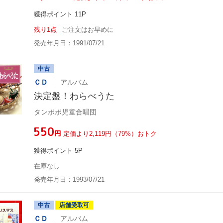
獲得ポイント 11P
残り1点
ご注文はお早めに
発売年月日：1991/07/21
中古
ＣＤ
アルバム
決定盤！わらべうた
タンポポ児童合唱団
¥550
円
定価より2,119円（79%）おトク
獲得ポイント 5P
在庫なし
発売年月日：1993/07/21
中古
店舗受取可
ＣＤ
アルバム