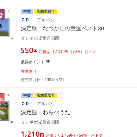
中古
店舗受取可
ＣＤ
アルバム
決定盤！なつかしの童謡ベスト30
タンポポ児童合唱団
¥550
円
定価より2,119円（79%）おトク
獲得ポイント 5P
在庫あり
発売年月日：1991/07/21
中古
店舗受取可
ＣＤ
アルバム
決定盤！わらべうた
タンポポ児童合唱団
¥1,210
円
定価より1,459円（54%）おトク