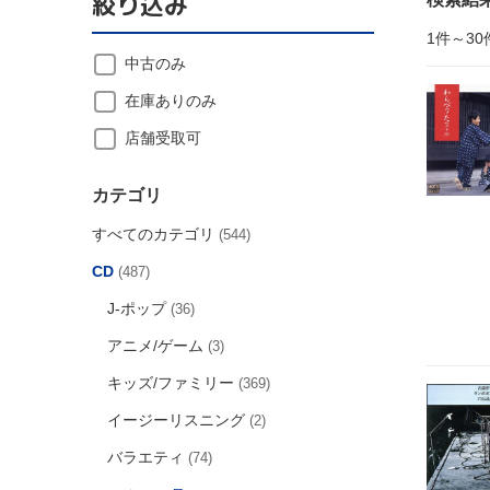
絞り込み
1件～30
中古のみ
在庫ありのみ
店舗受取可
カテゴリ
すべてのカテゴリ
(544)
CD
(487)
J-ポップ
(36)
アニメ/ゲーム
(3)
キッズ/ファミリー
(369)
イージーリスニング
(2)
バラエティ
(74)