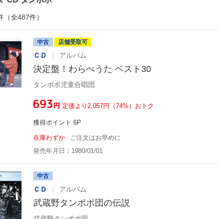
件（全487件）
中古
店舗受取可
ＣＤ
アルバム
決定盤！わらべうた ベスト30
タンポポ児童合唱団
¥693
円
定価より2,057円（74%）おトク
獲得ポイント 6P
在庫わずか
ご注文はお早めに
発売年月日：1980/01/01
中古
ＣＤ
アルバム
武蔵野タンポポ団の伝説
武蔵野タンポポ団