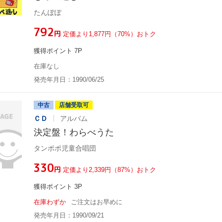
たんぽぽ
¥792
円
定価より1,877円（70%）おトク
獲得ポイント 7P
在庫なし
発売年月日：1990/06/25
中古
店舗受取可
ＣＤ
アルバム
決定盤！わらべうた
タンポポ児童合唱団
¥330
円
定価より2,339円（87%）おトク
獲得ポイント 3P
在庫わずか
ご注文はお早めに
発売年月日：1990/09/21