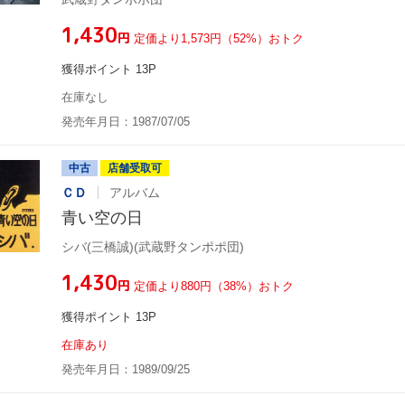
¥1,430
円
定価より1,573円（52%）おトク
獲得ポイント 13P
在庫なし
発売年月日：1987/07/05
中古
店舗受取可
ＣＤ
アルバム
青い空の日
シバ(三橋誠)(武蔵野タンポポ団)
¥1,430
円
定価より880円（38%）おトク
獲得ポイント 13P
在庫あり
発売年月日：1989/09/25