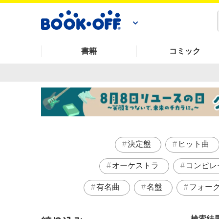
書籍
コミック
決定盤
ヒット曲
オーケストラ
コンピレ
有名曲
名盤
フォー
検索結