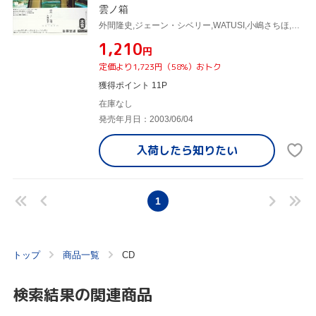
雲ノ箱
外間隆史,ジェーン・シベリー,WATUSI,小嶋さちほ,青山真治,とよた真帆,與那覇徹,ロリ・ファイン
¥1,210
円
定価より1,723円（58%）おトク
獲得ポイント 11P
在庫なし
発売年月日：2003/06/04
入荷したら
知りたい
1
トップ
商品一覧
CD
検索結果の関連商品