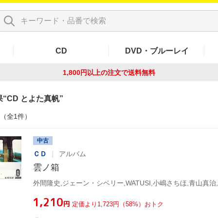
CD
DVD・ブルーレイ
1,800円以上の注文で
送料無料
果
CD とよた真帆
件（全1件）
中古
ＣＤ
アルバム
雲ノ箱
¥1,210
円
定価より1,723円（58%）おトク