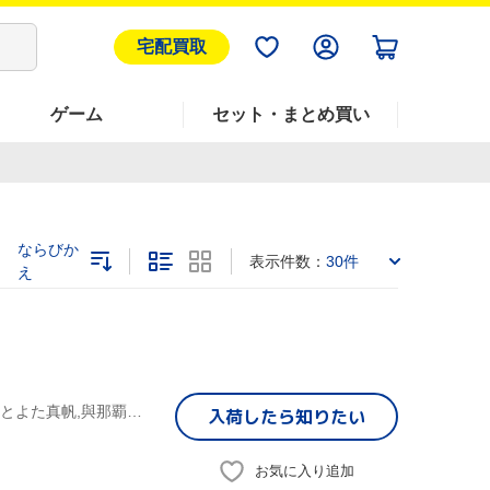
宅配買取
ゲーム
セット・まとめ買い
ならびか
表示件数：
30件
え
外間隆史,ジェーン・シベリー,WATUSI,小嶋さちほ,青山真治,とよた真帆,與那覇徹,ロリ・ファイン
入荷したら
知りたい
お気に入り追加