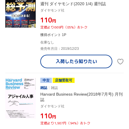
週刊 ダイヤモンド(2020 1/4) 週刊誌
ダイヤモンド社
¥110
円
定価より669円（85%）おトク
獲得ポイント 1P
在庫なし
発売年月日：2019/12/23
入荷したら
知りたい
中古
店舗受取可
雑誌
雑誌
Harvard Business Review(2018年7月号) 月刊
誌
ダイヤモンド社
¥110
円
定価より1,987円（94%）おトク