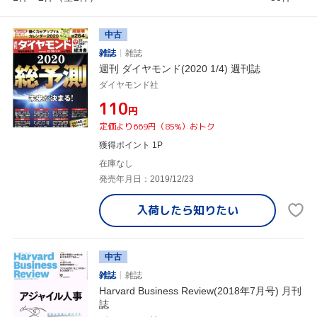
中古
雑誌
雑誌
週刊 ダイヤモンド(2020 1/4) 週刊誌
ダイヤモンド社
¥110
円
定価より669円（85%）おトク
獲得ポイント 1P
在庫なし
発売年月日：2019/12/23
入荷したら
知りたい
中古
雑誌
雑誌
Harvard Business Review(2018年7月号) 月刊
誌