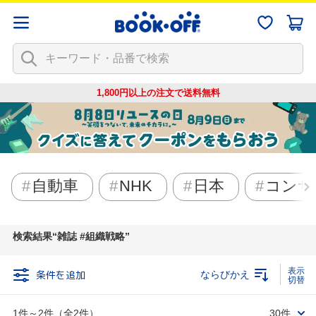
1,800円以上の注文で
送料無料
自動車
NHK
日本
コンサ
検索結果
雑誌 #組織戦略
条件を追加
ならびかえ
1件～2件（全2件）
30件